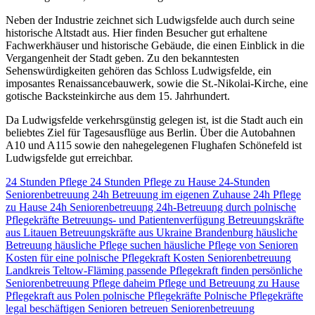
Neben der Industrie zeichnet sich Ludwigsfelde auch durch seine
historische Altstadt aus. Hier finden Besucher gut erhaltene
Fachwerkhäuser und historische Gebäude, die einen Einblick in die
Vergangenheit der Stadt geben. Zu den bekanntesten
Sehenswürdigkeiten gehören das Schloss Ludwigsfelde, ein
imposantes Renaissancebauwerk, sowie die St.-Nikolai-Kirche, eine
gotische Backsteinkirche aus dem 15. Jahrhundert.
Da Ludwigsfelde verkehrsgünstig gelegen ist, ist die Stadt auch ein
beliebtes Ziel für Tagesausflüge aus Berlin. Über die Autobahnen
A10 und A115 sowie den nahegelegenen Flughafen Schönefeld ist
Ludwigsfelde gut erreichbar.
24 Stunden Pflege
24 Stunden Pflege zu Hause
24-Stunden
Seniorenbetreuung
24h Betreuung im eigenen Zuhause
24h Pflege
zu Hause
24h Seniorenbetreuung
24h-Betreuung durch polnische
Pflegekräfte
Betreuungs- und Patientenverfügung
Betreuungskräfte
aus Litauen
Betreuungskräfte aus Ukraine
Brandenburg
häusliche
Betreuung
häusliche Pflege suchen
häusliche Pflege von Senioren
Kosten für eine polnische Pflegekraft
Kosten Seniorenbetreuung
Landkreis Teltow-Fläming
passende Pflegekraft finden
persönliche
Seniorenbetreuung
Pflege daheim
Pflege und Betreuung zu Hause
Pflegekraft aus Polen
polnische Pflegekräfte
Polnische Pflegekräfte
legal beschäftigen
Senioren betreuen
Seniorenbetreuung