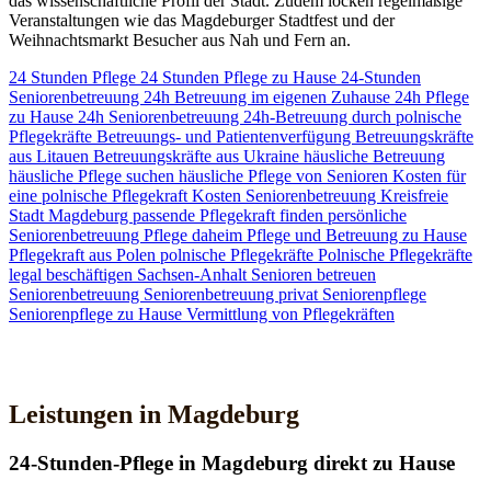
das wissenschaftliche Profil der Stadt. Zudem locken regelmäßige
Veranstaltungen wie das Magdeburger Stadtfest und der
Weihnachtsmarkt Besucher aus Nah und Fern an.
24 Stunden Pflege
24 Stunden Pflege zu Hause
24-Stunden
Seniorenbetreuung
24h Betreuung im eigenen Zuhause
24h Pflege
zu Hause
24h Seniorenbetreuung
24h-Betreuung durch polnische
Pflegekräfte
Betreuungs- und Patientenverfügung
Betreuungskräfte
aus Litauen
Betreuungskräfte aus Ukraine
häusliche Betreuung
häusliche Pflege suchen
häusliche Pflege von Senioren
Kosten für
eine polnische Pflegekraft
Kosten Seniorenbetreuung
Kreisfreie
Stadt Magdeburg
passende Pflegekraft finden
persönliche
Seniorenbetreuung
Pflege daheim
Pflege und Betreuung zu Hause
Pflegekraft aus Polen
polnische Pflegekräfte
Polnische Pflegekräfte
legal beschäftigen
Sachsen-Anhalt
Senioren betreuen
Seniorenbetreuung
Seniorenbetreuung privat
Seniorenpflege
Seniorenpflege zu Hause
Vermittlung von Pflegekräften
Jetzt Kontakt aufnehmen
Leistungen in Magdeburg
24-Stunden-Pflege in Magdeburg direkt zu Hause