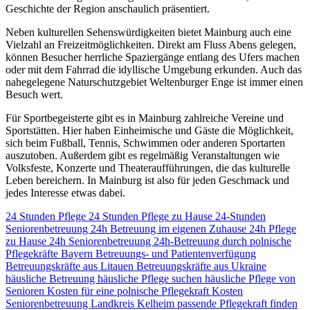
Geschichte der Region anschaulich präsentiert.
Neben kulturellen Sehenswürdigkeiten bietet Mainburg auch eine
Vielzahl an Freizeitmöglichkeiten. Direkt am Fluss Abens gelegen,
können Besucher herrliche Spaziergänge entlang des Ufers machen
oder mit dem Fahrrad die idyllische Umgebung erkunden. Auch das
nahegelegene Naturschutzgebiet Weltenburger Enge ist immer einen
Besuch wert.
Für Sportbegeisterte gibt es in Mainburg zahlreiche Vereine und
Sportstätten. Hier haben Einheimische und Gäste die Möglichkeit,
sich beim Fußball, Tennis, Schwimmen oder anderen Sportarten
auszutoben. Außerdem gibt es regelmäßig Veranstaltungen wie
Volksfeste, Konzerte und Theateraufführungen, die das kulturelle
Leben bereichern. In Mainburg ist also für jeden Geschmack und
jedes Interesse etwas dabei.
24 Stunden Pflege
24 Stunden Pflege zu Hause
24-Stunden
Seniorenbetreuung
24h Betreuung im eigenen Zuhause
24h Pflege
zu Hause
24h Seniorenbetreuung
24h-Betreuung durch polnische
Pflegekräfte
Bayern
Betreuungs- und Patientenverfügung
Betreuungskräfte aus Litauen
Betreuungskräfte aus Ukraine
häusliche Betreuung
häusliche Pflege suchen
häusliche Pflege von
Senioren
Kosten für eine polnische Pflegekraft
Kosten
Seniorenbetreuung
Landkreis Kelheim
passende Pflegekraft finden