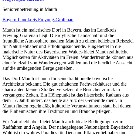
Senioren­betreuung in Mauth
Bayern
Landkreis Freyung-Grafenau
Mauth ist ein malerisches Dorf in Bayern, das im Landkreis
Freyung-Grafenau liegt. Die idyllische Landschaft und die
freundliche Atmosphäre machen Mauth zu einem beliebten Reiseziel
für Naturliebhaber und Erholungssuchende. Eingebettet in die
malerische Natur des Bayerischen Waldes bietet Mauth zahlreiche
Möglichkeiten für Aktivitäten im Freien. Wanderfreunde können aus
einer Vielzahl von Wanderwegen wählen und die herrliche Aussicht
auf die umliegenden Berge genießen.
Das Dorf Mauth ist auch für seine traditionelle bayerische
Architektur bekannt. Die gut erhaltenen Fachwerkhäuser und die
charmanten kleinen Straßen versetzen die Besucher zurück in
vergangene Zeiten. Ein Höhepunkt ist das historische Rathaus aus
dem 17. Jahrhundert, das heute als Sitz der Gemeinde dient. In
Mauth finden regelmäßig kulturelle Veranstaltungen statt, bei denen
die Einheimischen ihre Traditionen und Bräuche pflegen.
Für Naturliebhaber bietet Mauth auch ideale Bedingungen zum
Radfahren und Angeln. Der nahegelegene Nationalpark Bayerischer
Wald ist ein wahres Paradies für Tier- und Pflanzenliebhaber und