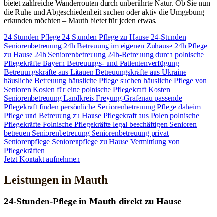
bietet zahlreiche Wanderrouten durch unberührte Natur. Ob Sie nun
die Ruhe und Abgeschiedenheit suchen oder aktiv die Umgebung
erkunden möchten – Mauth bietet für jeden etwas.
24 Stunden Pflege
24 Stunden Pflege zu Hause
24-Stunden
Seniorenbetreuung
24h Betreuung im eigenen Zuhause
24h Pflege
zu Hause
24h Seniorenbetreuung
24h-Betreuung durch polnische
Pflegekräfte
Bayern
Betreuungs- und Patientenverfügung
Betreuungskräfte aus Litauen
Betreuungskräfte aus Ukraine
häusliche Betreuung
häusliche Pflege suchen
häusliche Pflege von
Senioren
Kosten für eine polnische Pflegekraft
Kosten
Seniorenbetreuung
Landkreis Freyung-Grafenau
passende
Pflegekraft finden
persönliche Seniorenbetreuung
Pflege daheim
Pflege und Betreuung zu Hause
Pflegekraft aus Polen
polnische
Pflegekräfte
Polnische Pflegekräfte legal beschäftigen
Senioren
betreuen
Seniorenbetreuung
Seniorenbetreuung privat
Seniorenpflege
Seniorenpflege zu Hause
Vermittlung von
Pflegekräften
Jetzt Kontakt aufnehmen
Leistungen in Mauth
24-Stunden-Pflege in Mauth direkt zu Hause