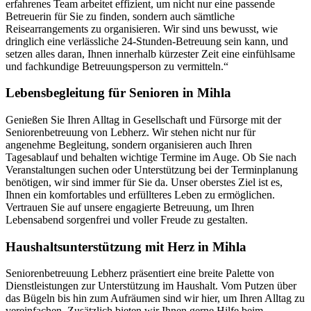
erfahrenes Team arbeitet effizient, um nicht nur eine passende
Betreuerin für Sie zu finden, sondern auch sämtliche
Reisearrangements zu organisieren. Wir sind uns bewusst, wie
dringlich eine verlässliche 24-Stunden-Betreuung sein kann, und
setzen alles daran, Ihnen innerhalb kürzester Zeit eine einfühlsame
und fachkundige Betreuungsperson zu vermitteln.“
Lebensbegleitung für Senioren in Mihla
Genießen Sie Ihren Alltag in Gesellschaft und Fürsorge mit der
Seniorenbetreuung von Lebherz. Wir stehen nicht nur für
angenehme Begleitung, sondern organisieren auch Ihren
Tagesablauf und behalten wichtige Termine im Auge. Ob Sie nach
Veranstaltungen suchen oder Unterstützung bei der Terminplanung
benötigen, wir sind immer für Sie da. Unser oberstes Ziel ist es,
Ihnen ein komfortables und erfüllteres Leben zu ermöglichen.
Vertrauen Sie auf unsere engagierte Betreuung, um Ihren
Lebensabend sorgenfrei und voller Freude zu gestalten.
Haushalts­unterstützung mit Herz in Mihla
Seniorenbetreuung Lebherz präsentiert eine breite Palette von
Dienstleistungen zur Unterstützung im Haushalt. Vom Putzen über
das Bügeln bis hin zum Aufräumen sind wir hier, um Ihren Alltag zu
vereinfachen. Zusätzlich bieten wir Ihnen gerne Hilfe beim