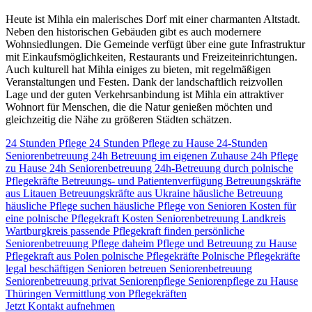
Heute ist Mihla ein malerisches Dorf mit einer charmanten Altstadt.
Neben den historischen Gebäuden gibt es auch modernere
Wohnsiedlungen. Die Gemeinde verfügt über eine gute Infrastruktur
mit Einkaufsmöglichkeiten, Restaurants und Freizeiteinrichtungen.
Auch kulturell hat Mihla einiges zu bieten, mit regelmäßigen
Veranstaltungen und Festen. Dank der landschaftlich reizvollen
Lage und der guten Verkehrsanbindung ist Mihla ein attraktiver
Wohnort für Menschen, die die Natur genießen möchten und
gleichzeitig die Nähe zu größeren Städten schätzen.
24 Stunden Pflege
24 Stunden Pflege zu Hause
24-Stunden
Seniorenbetreuung
24h Betreuung im eigenen Zuhause
24h Pflege
zu Hause
24h Seniorenbetreuung
24h-Betreuung durch polnische
Pflegekräfte
Betreuungs- und Patientenverfügung
Betreuungskräfte
aus Litauen
Betreuungskräfte aus Ukraine
häusliche Betreuung
häusliche Pflege suchen
häusliche Pflege von Senioren
Kosten für
eine polnische Pflegekraft
Kosten Seniorenbetreuung
Landkreis
Wartburgkreis
passende Pflegekraft finden
persönliche
Seniorenbetreuung
Pflege daheim
Pflege und Betreuung zu Hause
Pflegekraft aus Polen
polnische Pflegekräfte
Polnische Pflegekräfte
legal beschäftigen
Senioren betreuen
Seniorenbetreuung
Seniorenbetreuung privat
Seniorenpflege
Seniorenpflege zu Hause
Thüringen
Vermittlung von Pflegekräften
Jetzt Kontakt aufnehmen