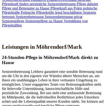
Pflegekraft finden
persönliche Seniorenbetreuung
Pflege daheim
Pflege und Betreuung zu Hause
Pflegekraft aus Polen
polnische
Pflegekräfte
Polnische Pflegekräfte legal beschäftigen
Senioren
betreuen
Seniorenbetreuung
Seniorenbetreuung privat
Seniorenpflege
Seniorenpflege zu Hause
Vermittlung von
Pflegekräften
Jetzt Kontakt aufnehmen
Leistungen in Möhrendorf/Mark
24-Stunden-Pflege in Möhrendorf/Mark direkt zu
Hause
Seniorenbetreuung Lebherz garantiert eine sensible Betreuung rund
um die Uhr in den eigenen vier Wänden älterer Menschen an, um
ihnen ein unabhängiges Leben in ihrer vertrauten Umgebung zu
ermöglichen. Unser engagiertes Team von Betreuungskräften steht
für liebevolle Unterstützung, hauswirtschaftliche Hilfe und
persönliche Zuwendung. Bei uns steht eine umfassende Betreuung
im Mittelpunkt, die die individuellen Bedürfnisse jedes Einzelnen
achtet und die Lebensqualität unserer Kunden stärkt. Sie können auf
unsere professionelle und herzliche Pflege vertrauen.