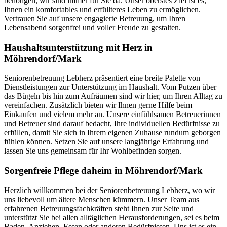
benötigen, wir sind immer für Sie da. Unser oberstes Ziel ist es,
Ihnen ein komfortables und erfüllteres Leben zu ermöglichen.
Vertrauen Sie auf unsere engagierte Betreuung, um Ihren
Lebensabend sorgenfrei und voller Freude zu gestalten.
Haushalts­unterstützung mit Herz in
Möhrendorf/Mark
Seniorenbetreuung Lebherz präsentiert eine breite Palette von
Dienstleistungen zur Unterstützung im Haushalt. Vom Putzen über
das Bügeln bis hin zum Aufräumen sind wir hier, um Ihren Alltag zu
vereinfachen. Zusätzlich bieten wir Ihnen gerne Hilfe beim
Einkaufen und vielem mehr an. Unsere einfühlsamen Betreuerinnen
und Betreuer sind darauf bedacht, Ihre individuellen Bedürfnisse zu
erfüllen, damit Sie sich in Ihrem eigenen Zuhause rundum geborgen
fühlen können. Setzen Sie auf unsere langjährige Erfahrung und
lassen Sie uns gemeinsam für Ihr Wohlbefinden sorgen.
Sorgenfreie Pflege daheim in Möhrendorf/Mark
Herzlich willkommen bei der Seniorenbetreuung Lebherz, wo wir
uns liebevoll um ältere Menschen kümmern. Unser Team aus
erfahrenen Betreuungsfachkräften steht Ihnen zur Seite und
unterstützt Sie bei allen alltäglichen Herausforderungen, sei es beim
Baden, Anziehen, Essen oder anderen Bedürfnissen. Uns ist es ein