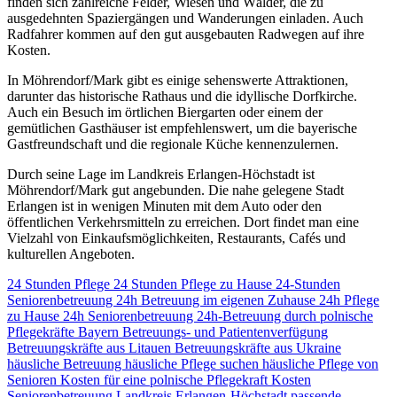
finden sich zahlreiche Felder, Wiesen und Wälder, die zu
ausgedehnten Spaziergängen und Wanderungen einladen. Auch
Radfahrer kommen auf den gut ausgebauten Radwegen auf ihre
Kosten.
In Möhrendorf/Mark gibt es einige sehenswerte Attraktionen,
darunter das historische Rathaus und die idyllische Dorfkirche.
Auch ein Besuch im örtlichen Biergarten oder einem der
gemütlichen Gasthäuser ist empfehlenswert, um die bayerische
Gastfreundschaft und die regionale Küche kennenzulernen.
Durch seine Lage im Landkreis Erlangen-Höchstadt ist
Möhrendorf/Mark gut angebunden. Die nahe gelegene Stadt
Erlangen ist in wenigen Minuten mit dem Auto oder den
öffentlichen Verkehrsmitteln zu erreichen. Dort findet man eine
Vielzahl von Einkaufsmöglichkeiten, Restaurants, Cafés und
kulturellen Angeboten.
24 Stunden Pflege
24 Stunden Pflege zu Hause
24-Stunden
Seniorenbetreuung
24h Betreuung im eigenen Zuhause
24h Pflege
zu Hause
24h Seniorenbetreuung
24h-Betreuung durch polnische
Pflegekräfte
Bayern
Betreuungs- und Patientenverfügung
Betreuungskräfte aus Litauen
Betreuungskräfte aus Ukraine
häusliche Betreuung
häusliche Pflege suchen
häusliche Pflege von
Senioren
Kosten für eine polnische Pflegekraft
Kosten
Seniorenbetreuung
Landkreis Erlangen-Höchstadt
passende