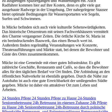
zu ausgiebigen Spaziergängen und Wanderungen ein. Auch
Radfahrer kommen hier auf ihre Kosten, denn es gibt viele gut
ausgebaute Radwege in der Umgebung. Der nahegelegene Stausee
bietet optimale Bedingungen für Wassersportarten wie Segeln,
Surfen und Schwimmen.
In Mücke befinden sich auch viele kulturelle Sehenswürdigkeiten.
Das historische Ortszentrum mit seinen Fachwerkhäusern vermittelt
den Charme vergangener Zeiten. Die örtliche Kirche St. Maria ist
ein beeindruckendes Bauwerk, das einen Besuch wert ist.
Außerdem finden regelmäßig Veranstaltungen wie Konzerte,
Theateraufführungen und Märkte statt, bei denen die Bewohner und
Gäste des Ortes zusammenkommen.
Mücke ist eine Gemeinde mit einer guten Infrastruktur. Es gibt
zahlreiche Geschäfte, Restaurants und Cafés, so dass die Bewohner
alles für den täglichen Bedarf vor Ort finden. Die Anbindung an den
öffentlichen Nahverkehr ist ebenfalls gegeben. Durch die Nähe zur
Autobahn ist auch eine gute Erreichbarkeit der umliegenden Städte
gegeben. Mücke ist daher ein attraktiver Ort zum Leben und
Arbeiten.
24 Stunden Pflege
24 Stunden Pflege zu Hause
24-Stunden
Seniorenbetreuung
24h Betreuung im eigenen Zuhause
24h Pflege
zu Hause
24h Seniorenbetreuung
24h-Betreuung durch polnische
Pflegekräfte
Betreuungs- und Patientenverfügung
Betreuungskräfte