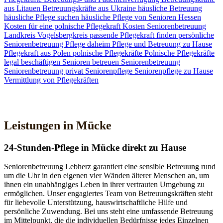
aus Litauen
Betreuungskräfte aus Ukraine
häusliche Betreuung
häusliche Pflege suchen
häusliche Pflege von Senioren
Hessen
Kosten für eine polnische Pflegekraft
Kosten Seniorenbetreuung
Landkreis Vogelsbergkreis
passende Pflegekraft finden
persönliche
Seniorenbetreuung
Pflege daheim
Pflege und Betreuung zu Hause
Pflegekraft aus Polen
polnische Pflegekräfte
Polnische Pflegekräfte
legal beschäftigen
Senioren betreuen
Seniorenbetreuung
Seniorenbetreuung privat
Seniorenpflege
Seniorenpflege zu Hause
Vermittlung von Pflegekräften
Jetzt Kontakt aufnehmen
Leistungen in Mücke
24-Stunden-Pflege in Mücke direkt zu Hause
Seniorenbetreuung Lebherz garantiert eine sensible Betreuung rund
um die Uhr in den eigenen vier Wänden älterer Menschen an, um
ihnen ein unabhängiges Leben in ihrer vertrauten Umgebung zu
ermöglichen. Unser engagiertes Team von Betreuungskräften steht
für liebevolle Unterstützung, hauswirtschaftliche Hilfe und
persönliche Zuwendung. Bei uns steht eine umfassende Betreuung
im Mittelpunkt, die die individuellen Bedürfnisse jedes Einzelnen