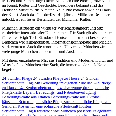
Museen und Sammlungen bietet München eine enorm große Vielfalt
an Kunst, Kultur und Geschichte. Besonders bekannt sind das
Deutsche Museum, die Alte und Neue Pinakothek sowie das Haus
der Kunst. Auch das Oktoberfest, das jährlich Millionen Besucher
anlockt, ist ein fester Bestandteil der Münchner Kultur.
München ist zudem ein wichtiger Wirtschaftsstandort und Sitz
zahlreicher internationaler Unternehmen. Die Stadt gilt als einer der
führenden High-Tech-Standorte Deutschlands und ist besonders in
Branchen wie Automobilbau, Informationstechnologie und Medien
stark vertreten. Auch die renommierte Universität München zieht
viele junge Menschen aus dem In- und Ausland an.
Mit ihrem einzigartigen Mix aus Tradition und Moderne, Kultur und
Wirtschaft, ist München eine Stadt, die immer wieder aufs Neue
begeistert.
24 Stunden Pflege
24 Stunden Pflege zu Hause
24-Stunden
Seniorenbetreuung
24h Betreuung im eigenen Zuhause
24h Pflege
zu Hause
24h Seniorenbetreuung
24h-Betreuung durch polnische
Pflegekräfte
Bayern
Betreuungs- und Patientenverfügung
Betreuungskräfte aus Litauen
Betreuungskräfte aus Ukraine
häusliche Betreuung
häusliche Pflege suchen
häusliche Pflege von
Senioren
Kosten für eine polnische Pflegekraft
Kosten
Seniorenbetreuung
Kreisfreie Stadt München
passende Pflegekraft
finden
persönliche Seniorenbetreuung
Pflege daheim
Pflege und