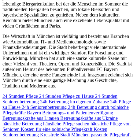
lebendige Biergartenkultur, bei der die Menschen im Sommer die
traditionellen Biergärten besuchen, um lokale Biersorten und
bayerische Spezialitäten zu genießen. Neben dem kulturellen
Reichtum bietet München auch eine exzellente Lebensqualität mit
vielen Grünflächen und Parks.
Die Wirtschaft in München ist vielfältig und besteht aus Branchen
wie Automobilbau, IT- und Medientechnologie sowie
Finanzdienstleistungen. Die Stadt beherbergt viele internationale
Unternehmen und ist ein wichtiger Standort für Forschung und
Entwicklung. München hat auch eine starke kulturelle Szene mit
einer Vielzahl von Theatern, Opern und Konzertsälen. Die Stadt ist
außerdem Heimat des bekannten Fußballvereins FC Bayern
München, der eine große Fangemeinde hat. Insgesamt zeichnet sich
München durch eine einzigartige Mischung aus Geschichte,
Tradition und Moderne aus.
24 Stunden Pflege
24 Stunden Pflege zu Hause
24-Stunden
Seniorenbetreuung
24h Betreuung im eigenen Zuhause
24h Pflege
zu Hause
24h Seniorenbetreuung
24h-Betreuung durch polnische
Pflegekräfte
Bayern
Betreuungs- und Patientenverfügung
Betreuungskräfte aus Litauen
Betreuungskräfte aus Ukraine
häusliche Betreuung
häusliche Pflege suchen
häusliche Pflege von
Senioren
Kosten für eine polnische Pflegekraft
Kosten
Seniorenbetreuung
Kreisfreie Stadt München
passende Pflegekraft