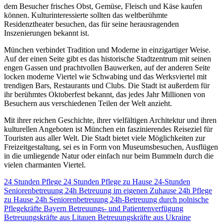
dem Besucher frisches Obst, Gemüse, Fleisch und Käse kaufen
können. Kulturinteressierte sollten das weltberühmte
Residenztheater besuchen, das für seine herausragenden
Inszenierungen bekannt ist.
München verbindet Tradition und Moderne in einzigartiger Weise.
Auf der einen Seite gibt es das historische Stadtzentrum mit seinen
engen Gassen und prachtvollen Bauwerken, auf der anderen Seite
locken moderne Viertel wie Schwabing und das Werksviertel mit
trendigen Bars, Restaurants und Clubs. Die Stadt ist außerdem für
ihr berühmtes Oktoberfest bekannt, das jedes Jahr Millionen von
Besuchern aus verschiedenen Teilen der Welt anzieht.
Mit ihrer reichen Geschichte, ihrer vielfältigen Architektur und ihren
kulturellen Angeboten ist München ein faszinierendes Reiseziel für
Touristen aus aller Welt. Die Stadt bietet viele Möglichkeiten zur
Freizeitgestaltung, sei es in Form von Museumsbesuchen, Ausflügen
in die umliegende Natur oder einfach nur beim Bummeln durch die
vielen charmanten Viertel.
24 Stunden Pflege
24 Stunden Pflege zu Hause
24-Stunden
Seniorenbetreuung
24h Betreuung im eigenen Zuhause
24h Pflege
zu Hause
24h Seniorenbetreuung
24h-Betreuung durch polnische
Pflegekräfte
Bayern
Betreuungs- und Patientenverfügung
Betreuungskräfte aus Litauen
Betreuungskräfte aus Ukraine