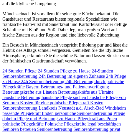
auf die idyllische Umgebung.
Münchsteinach ist vor allem für seine gute Küche bekannt. Die
Gasthäuser und Restaurants bieten regionale Spezialitäten wie
fränkische Bratwurst mit Sauerkraut und Kartoffelsalat oder deftige
Schäufele mit Kloß und Soß. Dabei legt man großen Wert auf
frische Zutaten aus der Region und eine liebevolle Zubereitung.
Ein Besuch in Münchsteinach verspricht Erholung pur und lässt die
Hektik des Alltags schnell vergessen. Genießen Sie die idyllische
Atmosphäre, erkunden Sie die schöne Natur und lassen Sie sich von
der fränkischen Gastfreundschaft verwöhnen.
24 Stunden Pflege
24 Stunden Pflege zu Hause
24-Stunden
Seniorenbetreuung
24h Betreuung im eigenen Zuhause
24h Pflege
zu Hause
24h Seniorenbetreuung
24h-Betreuung durch polnische
Pflegekräfte
Bayern
Betreuungs- und Patientenverfügung
Betreuungskräfte aus Litauen
Betreuungskräfte aus Ukraine
häusliche Betreuung
häusliche Pflege suchen
häusliche Pflege von
Senioren
Kosten für eine polnische Pflegekraft
Kosten
Seniorenbetreuung
Landkreis Neustadt a.d. Aisch-Bad Windsheim
passende Pflegekraft finden
persönliche Seniorenbetreuung
Pflege
daheim
Pflege und Betreuung zu Hause
Pflegekraft aus Polen
polnische Pflegekräfte
Polnische Pflegekräfte legal beschäftigen
Senioren betreuen
Seniorenbetreuung
Seniorenbetreuung privat