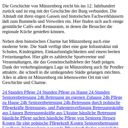
Die Geschichte von Münzenberg reicht bis ins 12. Jahrhundert
zurück und ist eng mit der Geschichte der Burg verbunden. Die
Altstadt mit ihren engen Gassen und historischen Fachwerkhäusern
lädt zum Bummeln und Verweilen ein. Hier finden sich auch einige
gemütliche Cafés und Restaurants, in denen die Besucher die
regionale Küche genießen können.
Neben dem historischen Charme hat Münzenberg auch eine
moderne Seite. Die Stadt verfügt über eine gute Infrastruktur mit
Schulen, Kindergärten, Einkaufsmöglichkeiten und einem breiten
Freizeitangebot. Hier gibt es zahlreiche Sportvereine und
Veranstaltungen, die das Gemeinschaftsleben der Stadt prägen.
Dank der verkehrsgünstigen Lage ist Münzenberg auch für Pendler
attraktiv, die schnell in die umliegenden Städte gelangen möchten.
Alles in allem ist Münzenberg ein lebenswerter Ort mit viel
Geschichte und Charme.
24 Stunden Pflege
24 Stunden Pflege zu Hause
24-Stunden
Seniorenbetreuung
24h Betreuung im eigenen Zuhause
24h Pflege
zu Hause
24h Seniorenbetreuung
24h-Betreuung durch polnische
Pflegekräfte
Betreuungs- und Patientenverfügung
Betreuungskräfte
aus Litauen
Betreuungskräfte aus Ukraine
häusliche Betreuung
häusliche Pflege suchen
häusliche Pflege von Senioren
Hessen
Kosten für eine polnische Pflegekraft
Kosten Seniorenbetreuung