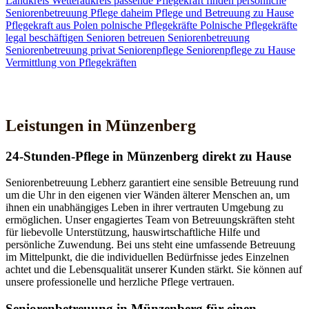
Landkreis Wetteraukreis
passende Pflegekraft finden
persönliche
Seniorenbetreuung
Pflege daheim
Pflege und Betreuung zu Hause
Pflegekraft aus Polen
polnische Pflegekräfte
Polnische Pflegekräfte
legal beschäftigen
Senioren betreuen
Seniorenbetreuung
Seniorenbetreuung privat
Seniorenpflege
Seniorenpflege zu Hause
Vermittlung von Pflegekräften
Jetzt Kontakt aufnehmen
Leistungen in Münzenberg
24-Stunden-Pflege in Münzenberg direkt zu Hause
Seniorenbetreuung Lebherz garantiert eine sensible Betreuung rund
um die Uhr in den eigenen vier Wänden älterer Menschen an, um
ihnen ein unabhängiges Leben in ihrer vertrauten Umgebung zu
ermöglichen. Unser engagiertes Team von Betreuungskräften steht
für liebevolle Unterstützung, hauswirtschaftliche Hilfe und
persönliche Zuwendung. Bei uns steht eine umfassende Betreuung
im Mittelpunkt, die die individuellen Bedürfnisse jedes Einzelnen
achtet und die Lebensqualität unserer Kunden stärkt. Sie können auf
unsere professionelle und herzliche Pflege vertrauen.
Senioren­betreuung in Münzenberg für einen