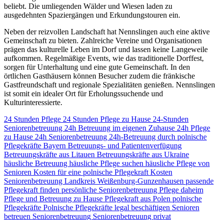
beliebt. Die umliegenden Wälder und Wiesen laden zu
ausgedehnten Spaziergängen und Erkundungstouren ein.
Neben der reizvollen Landschaft hat Nennslingen auch eine aktive
Gemeinschaft zu bieten. Zahlreiche Vereine und Organisationen
prägen das kulturelle Leben im Dorf und lassen keine Langeweile
aufkommen. Regelmäßige Events, wie das traditionelle Dorffest,
sorgen für Unterhaltung und eine gute Gemeinschaft. In den
örtlichen Gasthäusern können Besucher zudem die fränkische
Gastfreundschaft und regionale Spezialitäten genießen. Nennslingen
ist somit ein idealer Ort für Erholungssuchende und
Kulturinteressierte.
24 Stunden Pflege
24 Stunden Pflege zu Hause
24-Stunden
Seniorenbetreuung
24h Betreuung im eigenen Zuhause
24h Pflege
zu Hause
24h Seniorenbetreuung
24h-Betreuung durch polnische
Pflegekräfte
Bayern
Betreuungs- und Patientenverfügung
Betreuungskräfte aus Litauen
Betreuungskräfte aus Ukraine
häusliche Betreuung
häusliche Pflege suchen
häusliche Pflege von
Senioren
Kosten für eine polnische Pflegekraft
Kosten
Seniorenbetreuung
Landkreis Weißenburg-Gunzenhausen
passende
Pflegekraft finden
persönliche Seniorenbetreuung
Pflege daheim
Pflege und Betreuung zu Hause
Pflegekraft aus Polen
polnische
Pflegekräfte
Polnische Pflegekräfte legal beschäftigen
Senioren
betreuen
Seniorenbetreuung
Seniorenbetreuung privat