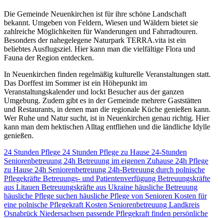
Die Gemeinde Neuenkirchen ist für ihre schöne Landschaft
bekannt. Umgeben von Feldern, Wiesen und Wäldern bietet sie
zahlreiche Möglichkeiten für Wanderungen und Fahrradtouren.
Besonders der nahegelegene Naturpark TERRA.vita ist ein
beliebtes Ausflugsziel. Hier kann man die vielfältige Flora und
Fauna der Region entdecken.
In Neuenkirchen finden regelmäßig kulturelle Veranstaltungen statt.
Das Dorffest im Sommer ist ein Höhepunkt im
Veranstaltungskalender und lockt Besucher aus der ganzen
Umgebung. Zudem gibt es in der Gemeinde mehrere Gaststätten
und Restaurants, in denen man die regionale Küche genießen kann.
Wer Ruhe und Natur sucht, ist in Neuenkirchen genau richtig. Hier
kann man dem hektischen Alltag entfliehen und die ländliche Idylle
genießen.
24 Stunden Pflege
24 Stunden Pflege zu Hause
24-Stunden
Seniorenbetreuung
24h Betreuung im eigenen Zuhause
24h Pflege
zu Hause
24h Seniorenbetreuung
24h-Betreuung durch polnische
Pflegekräfte
Betreuungs- und Patientenverfügung
Betreuungskräfte
aus Litauen
Betreuungskräfte aus Ukraine
häusliche Betreuung
häusliche Pflege suchen
häusliche Pflege von Senioren
Kosten für
eine polnische Pflegekraft
Kosten Seniorenbetreuung
Landkreis
Osnabrück
Niedersachsen
passende Pflegekraft finden
persönliche