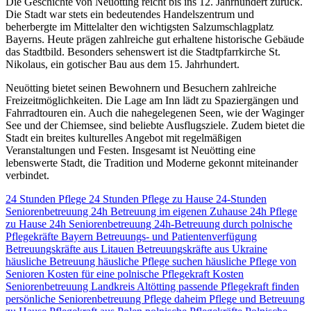
Die Geschichte von Neuötting reicht bis ins 12. Jahrhundert zurück.
Die Stadt war stets ein bedeutendes Handelszentrum und
beherbergte im Mittelalter den wichtigsten Salzumschlagplatz
Bayerns. Heute prägen zahlreiche gut erhaltene historische Gebäude
das Stadtbild. Besonders sehenswert ist die Stadtpfarrkirche St.
Nikolaus, ein gotischer Bau aus dem 15. Jahrhundert.
Neuötting bietet seinen Bewohnern und Besuchern zahlreiche
Freizeitmöglichkeiten. Die Lage am Inn lädt zu Spaziergängen und
Fahrradtouren ein. Auch die nahegelegenen Seen, wie der Waginger
See und der Chiemsee, sind beliebte Ausflugsziele. Zudem bietet die
Stadt ein breites kulturelles Angebot mit regelmäßigen
Veranstaltungen und Festen. Insgesamt ist Neuötting eine
lebenswerte Stadt, die Tradition und Moderne gekonnt miteinander
verbindet.
24 Stunden Pflege
24 Stunden Pflege zu Hause
24-Stunden
Seniorenbetreuung
24h Betreuung im eigenen Zuhause
24h Pflege
zu Hause
24h Seniorenbetreuung
24h-Betreuung durch polnische
Pflegekräfte
Bayern
Betreuungs- und Patientenverfügung
Betreuungskräfte aus Litauen
Betreuungskräfte aus Ukraine
häusliche Betreuung
häusliche Pflege suchen
häusliche Pflege von
Senioren
Kosten für eine polnische Pflegekraft
Kosten
Seniorenbetreuung
Landkreis Altötting
passende Pflegekraft finden
persönliche Seniorenbetreuung
Pflege daheim
Pflege und Betreuung