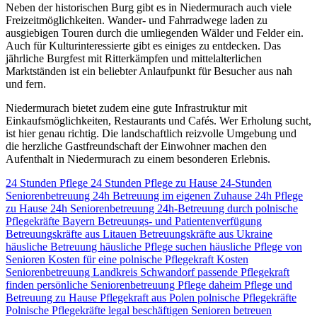
Neben der historischen Burg gibt es in Niedermurach auch viele
Freizeitmöglichkeiten. Wander- und Fahrradwege laden zu
ausgiebigen Touren durch die umliegenden Wälder und Felder ein.
Auch für Kulturinteressierte gibt es einiges zu entdecken. Das
jährliche Burgfest mit Ritterkämpfen und mittelalterlichen
Marktständen ist ein beliebter Anlaufpunkt für Besucher aus nah
und fern.
Niedermurach bietet zudem eine gute Infrastruktur mit
Einkaufsmöglichkeiten, Restaurants und Cafés. Wer Erholung sucht,
ist hier genau richtig. Die landschaftlich reizvolle Umgebung und
die herzliche Gastfreundschaft der Einwohner machen den
Aufenthalt in Niedermurach zu einem besonderen Erlebnis.
24 Stunden Pflege
24 Stunden Pflege zu Hause
24-Stunden
Seniorenbetreuung
24h Betreuung im eigenen Zuhause
24h Pflege
zu Hause
24h Seniorenbetreuung
24h-Betreuung durch polnische
Pflegekräfte
Bayern
Betreuungs- und Patientenverfügung
Betreuungskräfte aus Litauen
Betreuungskräfte aus Ukraine
häusliche Betreuung
häusliche Pflege suchen
häusliche Pflege von
Senioren
Kosten für eine polnische Pflegekraft
Kosten
Seniorenbetreuung
Landkreis Schwandorf
passende Pflegekraft
finden
persönliche Seniorenbetreuung
Pflege daheim
Pflege und
Betreuung zu Hause
Pflegekraft aus Polen
polnische Pflegekräfte
Polnische Pflegekräfte legal beschäftigen
Senioren betreuen