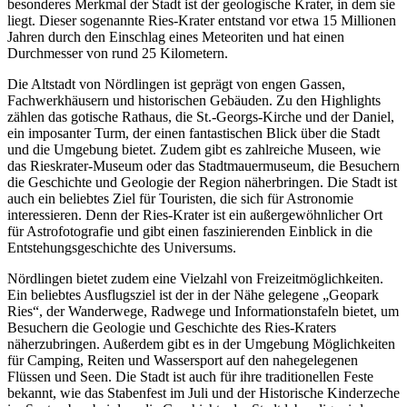
besonderes Merkmal der Stadt ist der geologische Krater, in dem sie
liegt. Dieser sogenannte Ries-Krater entstand vor etwa 15 Millionen
Jahren durch den Einschlag eines Meteoriten und hat einen
Durchmesser von rund 25 Kilometern.
Die Altstadt von Nördlingen ist geprägt von engen Gassen,
Fachwerkhäusern und historischen Gebäuden. Zu den Highlights
zählen das gotische Rathaus, die St.-Georgs-Kirche und der Daniel,
ein imposanter Turm, der einen fantastischen Blick über die Stadt
und die Umgebung bietet. Zudem gibt es zahlreiche Museen, wie
das Rieskrater-Museum oder das Stadtmauermuseum, die Besuchern
die Geschichte und Geologie der Region näherbringen. Die Stadt ist
auch ein beliebtes Ziel für Touristen, die sich für Astronomie
interessieren. Denn der Ries-Krater ist ein außergewöhnlicher Ort
für Astrofotografie und gibt einen faszinierenden Einblick in die
Entstehungsgeschichte des Universums.
Nördlingen bietet zudem eine Vielzahl von Freizeitmöglichkeiten.
Ein beliebtes Ausflugsziel ist der in der Nähe gelegene „Geopark
Ries“, der Wanderwege, Radwege und Informationstafeln bietet, um
Besuchern die Geologie und Geschichte des Ries-Kraters
näherzubringen. Außerdem gibt es in der Umgebung Möglichkeiten
für Camping, Reiten und Wassersport auf den nahegelegenen
Flüssen und Seen. Die Stadt ist auch für ihre traditionellen Feste
bekannt, wie das Stabenfest im Juli und der Historische Kinderzeche