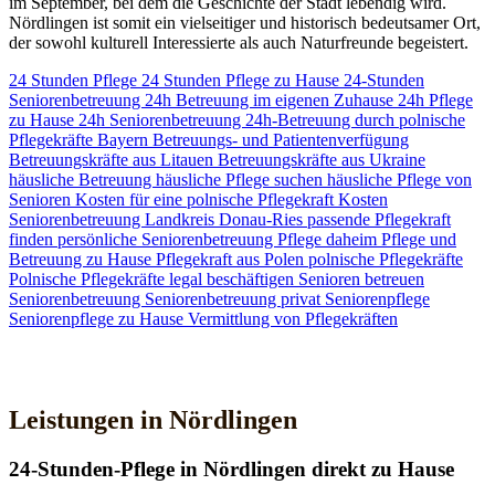
im September, bei dem die Geschichte der Stadt lebendig wird.
Nördlingen ist somit ein vielseitiger und historisch bedeutsamer Ort,
der sowohl kulturell Interessierte als auch Naturfreunde begeistert.
24 Stunden Pflege
24 Stunden Pflege zu Hause
24-Stunden
Seniorenbetreuung
24h Betreuung im eigenen Zuhause
24h Pflege
zu Hause
24h Seniorenbetreuung
24h-Betreuung durch polnische
Pflegekräfte
Bayern
Betreuungs- und Patientenverfügung
Betreuungskräfte aus Litauen
Betreuungskräfte aus Ukraine
häusliche Betreuung
häusliche Pflege suchen
häusliche Pflege von
Senioren
Kosten für eine polnische Pflegekraft
Kosten
Seniorenbetreuung
Landkreis Donau-Ries
passende Pflegekraft
finden
persönliche Seniorenbetreuung
Pflege daheim
Pflege und
Betreuung zu Hause
Pflegekraft aus Polen
polnische Pflegekräfte
Polnische Pflegekräfte legal beschäftigen
Senioren betreuen
Seniorenbetreuung
Seniorenbetreuung privat
Seniorenpflege
Seniorenpflege zu Hause
Vermittlung von Pflegekräften
Jetzt Kontakt aufnehmen
Leistungen in Nördlingen
24-Stunden-Pflege in Nördlingen direkt zu Hause