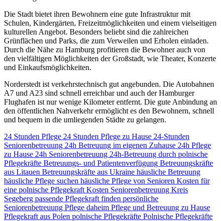
Die Stadt bietet ihren Bewohnern eine gute Infrastruktur mit
Schulen, Kindergärten, Freizeitmöglichkeiten und einem vielseitigen
kulturellen Angebot. Besonders beliebt sind die zahlreichen
Grünflächen und Parks, die zum Verweilen und Erholen einladen.
Durch die Nähe zu Hamburg profitieren die Bewohner auch von
den vielfältigen Möglichkeiten der Großstadt, wie Theater, Konzerte
und Einkaufsmöglichkeiten.
Norderstedt ist verkehrstechnisch gut angebunden. Die Autobahnen
A7 und A23 sind schnell erreichbar und auch der Hamburger
Flughafen ist nur wenige Kilometer entfernt. Die gute Anbindung an
den öffentlichen Nahverkehr ermöglicht es den Bewohnern, schnell
und bequem in die umliegenden Städte zu gelangen.
24 Stunden Pflege
24 Stunden Pflege zu Hause
24-Stunden
Seniorenbetreuung
24h Betreuung im eigenen Zuhause
24h Pflege
zu Hause
24h Seniorenbetreuung
24h-Betreuung durch polnische
Pflegekräfte
Betreuungs- und Patientenverfügung
Betreuungskräfte
aus Litauen
Betreuungskräfte aus Ukraine
häusliche Betreuung
häusliche Pflege suchen
häusliche Pflege von Senioren
Kosten für
eine polnische Pflegekraft
Kosten Seniorenbetreuung
Kreis
Segeberg
passende Pflegekraft finden
persönliche
Seniorenbetreuung
Pflege daheim
Pflege und Betreuung zu Hause
Pflegekraft aus Polen
polnische Pflegekräfte
Polnische Pflegekräfte