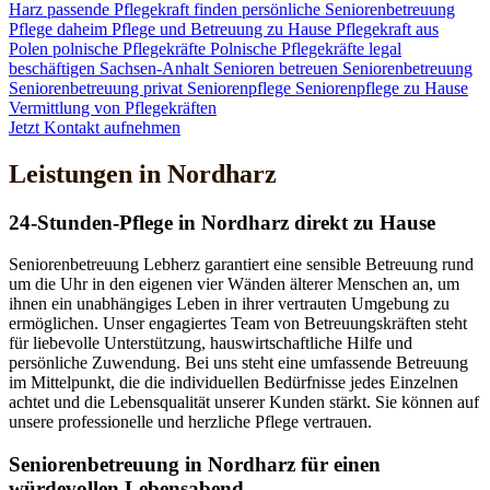
Harz
passende Pflegekraft finden
persönliche Seniorenbetreuung
Pflege daheim
Pflege und Betreuung zu Hause
Pflegekraft aus
Polen
polnische Pflegekräfte
Polnische Pflegekräfte legal
beschäftigen
Sachsen-Anhalt
Senioren betreuen
Seniorenbetreuung
Seniorenbetreuung privat
Seniorenpflege
Seniorenpflege zu Hause
Vermittlung von Pflegekräften
Jetzt Kontakt aufnehmen
Leistungen in Nordharz
24-Stunden-Pflege in Nordharz direkt zu Hause
Seniorenbetreuung Lebherz garantiert eine sensible Betreuung rund
um die Uhr in den eigenen vier Wänden älterer Menschen an, um
ihnen ein unabhängiges Leben in ihrer vertrauten Umgebung zu
ermöglichen. Unser engagiertes Team von Betreuungskräften steht
für liebevolle Unterstützung, hauswirtschaftliche Hilfe und
persönliche Zuwendung. Bei uns steht eine umfassende Betreuung
im Mittelpunkt, die die individuellen Bedürfnisse jedes Einzelnen
achtet und die Lebensqualität unserer Kunden stärkt. Sie können auf
unsere professionelle und herzliche Pflege vertrauen.
Senioren­betreuung in Nordharz für einen
würdevollen Lebensabend