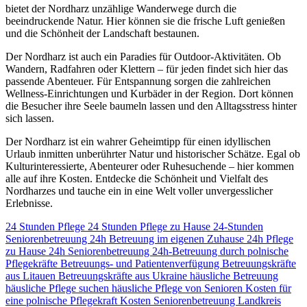
bietet der Nordharz unzählige Wanderwege durch die
beeindruckende Natur. Hier können sie die frische Luft genießen
und die Schönheit der Landschaft bestaunen.
Der Nordharz ist auch ein Paradies für Outdoor-Aktivitäten. Ob
Wandern, Radfahren oder Klettern – für jeden findet sich hier das
passende Abenteuer. Für Entspannung sorgen die zahlreichen
Wellness-Einrichtungen und Kurbäder in der Region. Dort können
die Besucher ihre Seele baumeln lassen und den Alltagsstress hinter
sich lassen.
Der Nordharz ist ein wahrer Geheimtipp für einen idyllischen
Urlaub inmitten unberührter Natur und historischer Schätze. Egal ob
Kulturinteressierte, Abenteurer oder Ruhesuchende – hier kommen
alle auf ihre Kosten. Entdecke die Schönheit und Vielfalt des
Nordharzes und tauche ein in eine Welt voller unvergesslicher
Erlebnisse.
24 Stunden Pflege
24 Stunden Pflege zu Hause
24-Stunden
Seniorenbetreuung
24h Betreuung im eigenen Zuhause
24h Pflege
zu Hause
24h Seniorenbetreuung
24h-Betreuung durch polnische
Pflegekräfte
Betreuungs- und Patientenverfügung
Betreuungskräfte
aus Litauen
Betreuungskräfte aus Ukraine
häusliche Betreuung
häusliche Pflege suchen
häusliche Pflege von Senioren
Kosten für
eine polnische Pflegekraft
Kosten Seniorenbetreuung
Landkreis