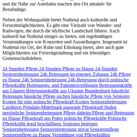
und die Nähe zur Autobahn machen den Ort attraktiv für
Berufstätige.
Neben der Wohnqualität bietet Nuthetal auch kulturelle und
Freizeitmöglichkeiten. Es gibt eine Vielzahl von Wander- und
Radwegen, die durch die idyllische Landschaft führen. Auch
kulturell hat Nuthetal einiges zu bieten, mit regelmäßigen
Veranstaltungen wie Konzerten und Ausstellungen. Insgesamt ist
Nuthetal ein Ort, der Ruhe und Erholung bietet, aber auch gute
Möglichkeiten zur Freizeitgestaltung und ein lebendiges
Gemeinschaftsleben.
24 Stunden Pflege
24 Stunden Pflege zu Hause
24-Stunden
Seniorenbetreuung
24h Betreuung im eigenen Zuhause
24h Pflege
zu Hause
24h Seniorenbetreuung
24h-Betreuung durch polnische
Pflegekräfte
Betreuungs- und Patientenverfügung
Betreuungskräfte
aus Litauen
Betreuungskräfte aus Ukraine
Brandenburg
häusliche
Betreuung
häusliche Pflege suchen
häusliche Pflege von Senioren
Kosten für eine polnische Pflegekraft
Kosten Seniorenbetreuung
Landkreis Potsdam-Mittelmark
passende Pflegekraft finden
persönliche Seniorenbetreuung
Pflege daheim
Pflege und Betreuung
zu Hause
Pflegekraft aus Polen
polnische Pflegekräfte
Polnische
Pflegekräfte legal beschäftigen
Senioren betreuen
Seniorenbetreuung
Seniorenbetreuung privat
Seniorenpflege
Seniorenpflege zu Hause
Vermittlung von Pflegekräften