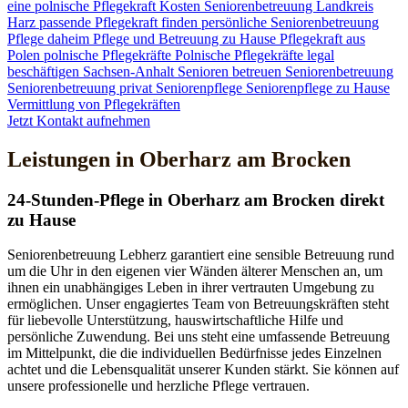
eine polnische Pflegekraft
Kosten Seniorenbetreuung
Landkreis
Harz
passende Pflegekraft finden
persönliche Seniorenbetreuung
Pflege daheim
Pflege und Betreuung zu Hause
Pflegekraft aus
Polen
polnische Pflegekräfte
Polnische Pflegekräfte legal
beschäftigen
Sachsen-Anhalt
Senioren betreuen
Seniorenbetreuung
Seniorenbetreuung privat
Seniorenpflege
Seniorenpflege zu Hause
Vermittlung von Pflegekräften
Jetzt Kontakt aufnehmen
Leistungen in Oberharz am Brocken
24-Stunden-Pflege in Oberharz am Brocken direkt
zu Hause
Seniorenbetreuung Lebherz garantiert eine sensible Betreuung rund
um die Uhr in den eigenen vier Wänden älterer Menschen an, um
ihnen ein unabhängiges Leben in ihrer vertrauten Umgebung zu
ermöglichen. Unser engagiertes Team von Betreuungskräften steht
für liebevolle Unterstützung, hauswirtschaftliche Hilfe und
persönliche Zuwendung. Bei uns steht eine umfassende Betreuung
im Mittelpunkt, die die individuellen Bedürfnisse jedes Einzelnen
achtet und die Lebensqualität unserer Kunden stärkt. Sie können auf
unsere professionelle und herzliche Pflege vertrauen.