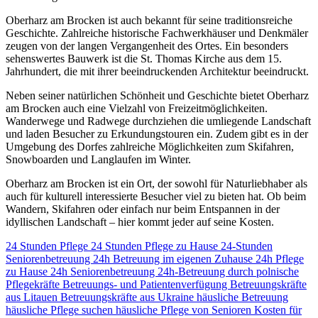
Oberharz am Brocken ist auch bekannt für seine traditionsreiche
Geschichte. Zahlreiche historische Fachwerkhäuser und Denkmäler
zeugen von der langen Vergangenheit des Ortes. Ein besonders
sehenswertes Bauwerk ist die St. Thomas Kirche aus dem 15.
Jahrhundert, die mit ihrer beeindruckenden Architektur beeindruckt.
Neben seiner natürlichen Schönheit und Geschichte bietet Oberharz
am Brocken auch eine Vielzahl von Freizeitmöglichkeiten.
Wanderwege und Radwege durchziehen die umliegende Landschaft
und laden Besucher zu Erkundungstouren ein. Zudem gibt es in der
Umgebung des Dorfes zahlreiche Möglichkeiten zum Skifahren,
Snowboarden und Langlaufen im Winter.
Oberharz am Brocken ist ein Ort, der sowohl für Naturliebhaber als
auch für kulturell interessierte Besucher viel zu bieten hat. Ob beim
Wandern, Skifahren oder einfach nur beim Entspannen in der
idyllischen Landschaft – hier kommt jeder auf seine Kosten.
24 Stunden Pflege
24 Stunden Pflege zu Hause
24-Stunden
Seniorenbetreuung
24h Betreuung im eigenen Zuhause
24h Pflege
zu Hause
24h Seniorenbetreuung
24h-Betreuung durch polnische
Pflegekräfte
Betreuungs- und Patientenverfügung
Betreuungskräfte
aus Litauen
Betreuungskräfte aus Ukraine
häusliche Betreuung
häusliche Pflege suchen
häusliche Pflege von Senioren
Kosten für