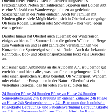
Oberhof bietet seinen Gästen ein abwechslungsreiches
Freizeitangebot. Neben den zahlreichen Skipisten und Loipen gibt
es eine Vielzahl von Wanderwegen, die zu ausgedehnten
Spaziergängen in der Natur einladen. Auch für Familien mit
Kindern gibt es viele Möglichkeiten, sich in Oberhof zu vergnügen.
Ob beim Rodeln, Eislaufen oder Snowtubing – hier wird jedem
etwas geboten.
Darüber hinaus hat Oberhof auch außerhalb der Wintersaison
einiges zu bieten. Im Sommer laden die grünen Wälder und Berge
zum Wandern ein und es gibt zahlreiche Veranstaltungen wie
Konzerte oder Sportereignisse, die stattfinden. Auch das bekannte
Rennrodel-, Bob- und Skeletonsportzentrum lockt viele Besucher
an.
Mit seiner guten Anbindung an die Autobahn A71 ist Oberhof gut
erreichbar und bietet alles, was man für einen gelungenen Urlaub
oder einen sportlichen Ausflug benötigt. Ob Wintersport, Wandern
oder einfach nur Entspannen in der Natur – Oberhof ist ein
vielseitiges Reiseziel, das für jeden etwas zu bieten hat.
24 Stunden Pflege
24 Stunden Pflege zu Hause
24-Stunden
Seniorenbetreuung
24h Betreuung im eigenen Zuhause
24h Pflege
zu Hause
24h Seniorenbetreuung
24h-Betreuung durch polnische
Pflegekräfte
Betreuungs- und Patientenverfügung
Betreuungskräfte
aus Litauen
Betreuungskräfte aus Ukraine
häusliche Betreuung