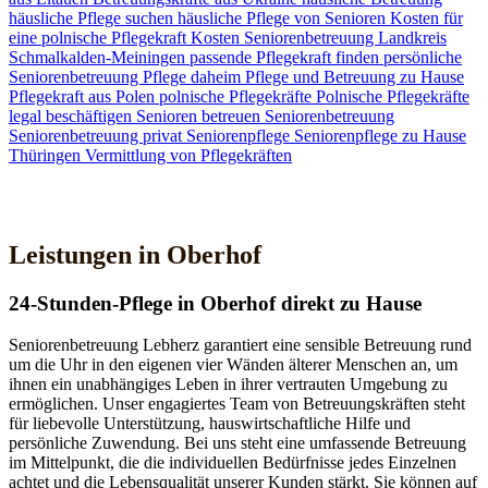
häusliche Pflege suchen
häusliche Pflege von Senioren
Kosten für
eine polnische Pflegekraft
Kosten Seniorenbetreuung
Landkreis
Schmalkalden-Meiningen
passende Pflegekraft finden
persönliche
Seniorenbetreuung
Pflege daheim
Pflege und Betreuung zu Hause
Pflegekraft aus Polen
polnische Pflegekräfte
Polnische Pflegekräfte
legal beschäftigen
Senioren betreuen
Seniorenbetreuung
Seniorenbetreuung privat
Seniorenpflege
Seniorenpflege zu Hause
Thüringen
Vermittlung von Pflegekräften
Jetzt Kontakt aufnehmen
Leistungen in Oberhof
24-Stunden-Pflege in Oberhof direkt zu Hause
Seniorenbetreuung Lebherz garantiert eine sensible Betreuung rund
um die Uhr in den eigenen vier Wänden älterer Menschen an, um
ihnen ein unabhängiges Leben in ihrer vertrauten Umgebung zu
ermöglichen. Unser engagiertes Team von Betreuungskräften steht
für liebevolle Unterstützung, hauswirtschaftliche Hilfe und
persönliche Zuwendung. Bei uns steht eine umfassende Betreuung
im Mittelpunkt, die die individuellen Bedürfnisse jedes Einzelnen
achtet und die Lebensqualität unserer Kunden stärkt. Sie können auf