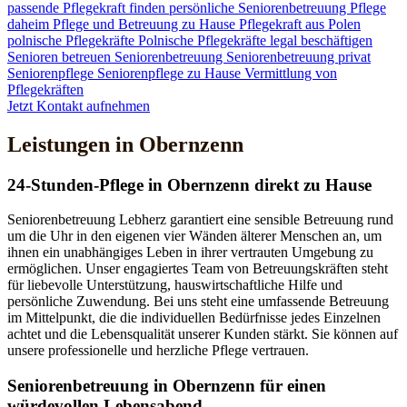
passende Pflegekraft finden
persönliche Seniorenbetreuung
Pflege
daheim
Pflege und Betreuung zu Hause
Pflegekraft aus Polen
polnische Pflegekräfte
Polnische Pflegekräfte legal beschäftigen
Senioren betreuen
Seniorenbetreuung
Seniorenbetreuung privat
Seniorenpflege
Seniorenpflege zu Hause
Vermittlung von
Pflegekräften
Jetzt Kontakt aufnehmen
Leistungen in Obernzenn
24-Stunden-Pflege in Obernzenn direkt zu Hause
Seniorenbetreuung Lebherz garantiert eine sensible Betreuung rund
um die Uhr in den eigenen vier Wänden älterer Menschen an, um
ihnen ein unabhängiges Leben in ihrer vertrauten Umgebung zu
ermöglichen. Unser engagiertes Team von Betreuungskräften steht
für liebevolle Unterstützung, hauswirtschaftliche Hilfe und
persönliche Zuwendung. Bei uns steht eine umfassende Betreuung
im Mittelpunkt, die die individuellen Bedürfnisse jedes Einzelnen
achtet und die Lebensqualität unserer Kunden stärkt. Sie können auf
unsere professionelle und herzliche Pflege vertrauen.
Senioren­betreuung in Obernzenn für einen
würdevollen Lebensabend