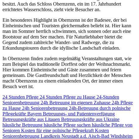
besitzt. Auch das Schloss Obernzenn, ein im 17. Jahrhundert
errichtetes Wasserschloss, zieht viele Besucher an.
Ein besonderes Highlight in Obernzenn ist der Badesee, der bei
Einheimischen und Touristen gleichermaßen beliebt ist. Hier kann
man im Sommer herrlich schwimmen, sich sonnen oder auch eine
Bootstour auf dem See machen. Für Naturliebhaber bietet die
Gegend zudem zahlreiche Wander- und Radwege, die zu
Erkundungstouren durch die idyllische Landschaft einladen.
In Obernzenn finden zudem regelmäßig Veranstaltungen statt, wie
zum Beispiel das traditionelle Dorffest oder der Weihnachtsmarkt.
Hier kommen Einheimische und Gäste zusammen und feiern
gemeinsam. Die Gastfreundschaft und Herzlichkeit der Menschen
macht Obernzenn zu einem einladenden Ort, der immer einen
Besuch wert ist.
24 Stunden Pflege
24 Stunden Pflege zu Hause
24-Stunden
Seniorenbetreuung
24h Betreuung im eigenen Zuhause
24h Pflege
zu Hause
24h Seniorenbetreuung
24h-Betreuung durch polnische
Pflegekräfte
Bayern
Betreuungs- und Patientenverfügung
Betreuungskräfte aus Litauen
Betreuungskräfte aus Ukraine
häusliche Betreuung
häusliche Pflege suchen
häusliche Pflege von
Senioren
Kosten für eine polnische Pflegekraft
Kosten
Seniorenbetreuung
Landkreis Neustadt a.d. Aisch-Bad Windsheim