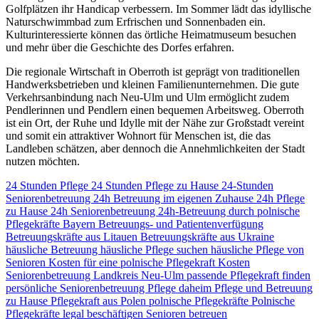
Golfplätzen ihr Handicap verbessern. Im Sommer lädt das idyllische
Naturschwimmbad zum Erfrischen und Sonnenbaden ein.
Kulturinteressierte können das örtliche Heimatmuseum besuchen
und mehr über die Geschichte des Dorfes erfahren.
Die regionale Wirtschaft in Oberroth ist geprägt von traditionellen
Handwerksbetrieben und kleinen Familienunternehmen. Die gute
Verkehrsanbindung nach Neu-Ulm und Ulm ermöglicht zudem
Pendlerinnen und Pendlern einen bequemen Arbeitsweg. Oberroth
ist ein Ort, der Ruhe und Idylle mit der Nähe zur Großstadt vereint
und somit ein attraktiver Wohnort für Menschen ist, die das
Landleben schätzen, aber dennoch die Annehmlichkeiten der Stadt
nutzen möchten.
24 Stunden Pflege
24 Stunden Pflege zu Hause
24-Stunden
Seniorenbetreuung
24h Betreuung im eigenen Zuhause
24h Pflege
zu Hause
24h Seniorenbetreuung
24h-Betreuung durch polnische
Pflegekräfte
Bayern
Betreuungs- und Patientenverfügung
Betreuungskräfte aus Litauen
Betreuungskräfte aus Ukraine
häusliche Betreuung
häusliche Pflege suchen
häusliche Pflege von
Senioren
Kosten für eine polnische Pflegekraft
Kosten
Seniorenbetreuung
Landkreis Neu-Ulm
passende Pflegekraft finden
persönliche Seniorenbetreuung
Pflege daheim
Pflege und Betreuung
zu Hause
Pflegekraft aus Polen
polnische Pflegekräfte
Polnische
Pflegekräfte legal beschäftigen
Senioren betreuen