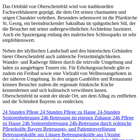
Das Ortsbild von Oberscheinfeld wird von traditionellen
Fachwerkhäusern geprägt, die dem Ort seinen charmanten und
urigen Charakter verleihen. Besonders sehenswert ist die Pfarrkirche
St. Georg, ein beeindruckender Sakralbau im spätgotischen Stil, der
die Besucher mit seiner außergewöhnlichen Architektur fasziniert.
Auch ein Spaziergang entlang des malerischen Schlossparks ist sehr
empfehlenswert.
Neben der idyllischen Landschaft und den historischen Gebäuden
bietet Oberscheinfeld auch zahlreiche Freizeitmöglichkeiten.
Wander- und Radwege führen durch die reizvolle Umgebung und
laden zu ausgiebigen Touren ein. Für Erholungssuchende gibt es
zudem ein Freibad sowie eine Vielzahl von Wellnessangeboten in
der näheren Umgebung. In den urigen Gasthöfen und Restaurants
können Besucher zudem die regionale fränkische Küche
kennenlernen und sich kulinarisch verwöhnen lassen.
Oberscheinfeld ist somit der ideale Ort, um dem Alltag zu entfliehen
und die Schönheit Bayerns zu entdecken.
24 Stunden Pflege
24 Stunden Pflege zu Hause
24-Stunden
Seniorenbetreuung
24h Betreuung im eigenen Zuhause
24h Pflege
zu Hause
24h Seniorenbetreuung
24h-Betreuung durch polnische
Pflegekräfte
Bayern
Betreuungs- und Patientenverfügung
Betreuungskräfte aus Litauen
Betreuungskräfte aus Ukraine