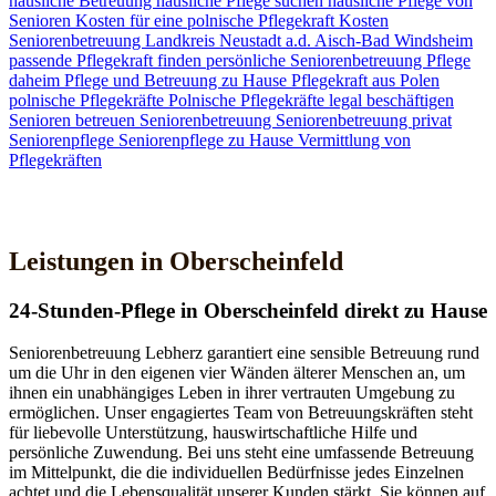
häusliche Betreuung
häusliche Pflege suchen
häusliche Pflege von
Senioren
Kosten für eine polnische Pflegekraft
Kosten
Seniorenbetreuung
Landkreis Neustadt a.d. Aisch-Bad Windsheim
passende Pflegekraft finden
persönliche Seniorenbetreuung
Pflege
daheim
Pflege und Betreuung zu Hause
Pflegekraft aus Polen
polnische Pflegekräfte
Polnische Pflegekräfte legal beschäftigen
Senioren betreuen
Seniorenbetreuung
Seniorenbetreuung privat
Seniorenpflege
Seniorenpflege zu Hause
Vermittlung von
Pflegekräften
Jetzt Kontakt aufnehmen
Leistungen in Oberscheinfeld
24-Stunden-Pflege in Oberscheinfeld direkt zu Hause
Seniorenbetreuung Lebherz garantiert eine sensible Betreuung rund
um die Uhr in den eigenen vier Wänden älterer Menschen an, um
ihnen ein unabhängiges Leben in ihrer vertrauten Umgebung zu
ermöglichen. Unser engagiertes Team von Betreuungskräften steht
für liebevolle Unterstützung, hauswirtschaftliche Hilfe und
persönliche Zuwendung. Bei uns steht eine umfassende Betreuung
im Mittelpunkt, die die individuellen Bedürfnisse jedes Einzelnen
achtet und die Lebensqualität unserer Kunden stärkt. Sie können auf