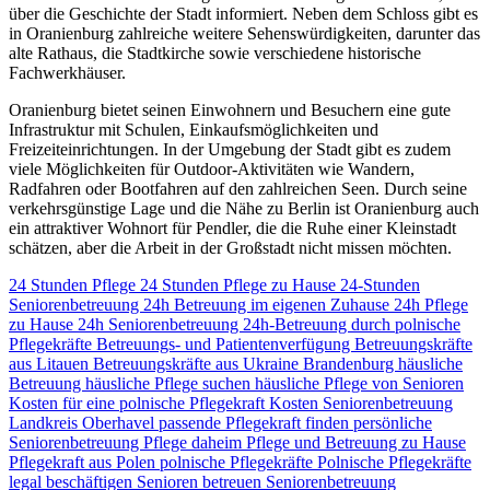
über die Geschichte der Stadt informiert. Neben dem Schloss gibt es
in Oranienburg zahlreiche weitere Sehenswürdigkeiten, darunter das
alte Rathaus, die Stadtkirche sowie verschiedene historische
Fachwerkhäuser.
Oranienburg bietet seinen Einwohnern und Besuchern eine gute
Infrastruktur mit Schulen, Einkaufsmöglichkeiten und
Freizeiteinrichtungen. In der Umgebung der Stadt gibt es zudem
viele Möglichkeiten für Outdoor-Aktivitäten wie Wandern,
Radfahren oder Bootfahren auf den zahlreichen Seen. Durch seine
verkehrsgünstige Lage und die Nähe zu Berlin ist Oranienburg auch
ein attraktiver Wohnort für Pendler, die die Ruhe einer Kleinstadt
schätzen, aber die Arbeit in der Großstadt nicht missen möchten.
24 Stunden Pflege
24 Stunden Pflege zu Hause
24-Stunden
Seniorenbetreuung
24h Betreuung im eigenen Zuhause
24h Pflege
zu Hause
24h Seniorenbetreuung
24h-Betreuung durch polnische
Pflegekräfte
Betreuungs- und Patientenverfügung
Betreuungskräfte
aus Litauen
Betreuungskräfte aus Ukraine
Brandenburg
häusliche
Betreuung
häusliche Pflege suchen
häusliche Pflege von Senioren
Kosten für eine polnische Pflegekraft
Kosten Seniorenbetreuung
Landkreis Oberhavel
passende Pflegekraft finden
persönliche
Seniorenbetreuung
Pflege daheim
Pflege und Betreuung zu Hause
Pflegekraft aus Polen
polnische Pflegekräfte
Polnische Pflegekräfte
legal beschäftigen
Senioren betreuen
Seniorenbetreuung