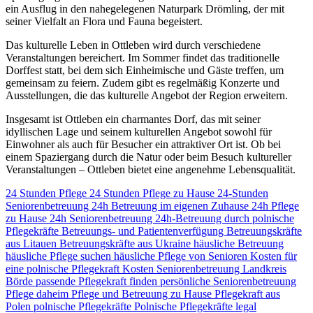
ein Ausflug in den nahegelegenen Naturpark Drömling, der mit
seiner Vielfalt an Flora und Fauna begeistert.
Das kulturelle Leben in Ottleben wird durch verschiedene
Veranstaltungen bereichert. Im Sommer findet das traditionelle
Dorffest statt, bei dem sich Einheimische und Gäste treffen, um
gemeinsam zu feiern. Zudem gibt es regelmäßig Konzerte und
Ausstellungen, die das kulturelle Angebot der Region erweitern.
Insgesamt ist Ottleben ein charmantes Dorf, das mit seiner
idyllischen Lage und seinem kulturellen Angebot sowohl für
Einwohner als auch für Besucher ein attraktiver Ort ist. Ob bei
einem Spaziergang durch die Natur oder beim Besuch kultureller
Veranstaltungen – Ottleben bietet eine angenehme Lebensqualität.
24 Stunden Pflege
24 Stunden Pflege zu Hause
24-Stunden
Seniorenbetreuung
24h Betreuung im eigenen Zuhause
24h Pflege
zu Hause
24h Seniorenbetreuung
24h-Betreuung durch polnische
Pflegekräfte
Betreuungs- und Patientenverfügung
Betreuungskräfte
aus Litauen
Betreuungskräfte aus Ukraine
häusliche Betreuung
häusliche Pflege suchen
häusliche Pflege von Senioren
Kosten für
eine polnische Pflegekraft
Kosten Seniorenbetreuung
Landkreis
Börde
passende Pflegekraft finden
persönliche Seniorenbetreuung
Pflege daheim
Pflege und Betreuung zu Hause
Pflegekraft aus
Polen
polnische Pflegekräfte
Polnische Pflegekräfte legal