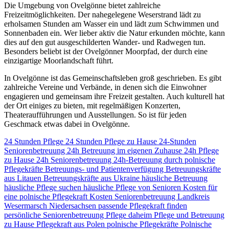
Die Umgebung von Ovelgönne bietet zahlreiche
Freizeitmöglichkeiten. Der nahegelegene Weserstrand lädt zu
erholsamen Stunden am Wasser ein und lädt zum Schwimmen und
Sonnenbaden ein. Wer lieber aktiv die Natur erkunden möchte, kann
dies auf den gut ausgeschilderten Wander- und Radwegen tun.
Besonders beliebt ist der Ovelgönner Moorpfad, der durch eine
einzigartige Moorlandschaft führt.
In Ovelgönne ist das Gemeinschaftsleben groß geschrieben. Es gibt
zahlreiche Vereine und Verbände, in denen sich die Einwohner
engagieren und gemeinsam ihre Freizeit gestalten. Auch kulturell hat
der Ort einiges zu bieten, mit regelmäßigen Konzerten,
Theateraufführungen und Ausstellungen. So ist für jeden
Geschmack etwas dabei in Ovelgönne.
24 Stunden Pflege
24 Stunden Pflege zu Hause
24-Stunden
Seniorenbetreuung
24h Betreuung im eigenen Zuhause
24h Pflege
zu Hause
24h Seniorenbetreuung
24h-Betreuung durch polnische
Pflegekräfte
Betreuungs- und Patientenverfügung
Betreuungskräfte
aus Litauen
Betreuungskräfte aus Ukraine
häusliche Betreuung
häusliche Pflege suchen
häusliche Pflege von Senioren
Kosten für
eine polnische Pflegekraft
Kosten Seniorenbetreuung
Landkreis
Wesermarsch
Niedersachsen
passende Pflegekraft finden
persönliche Seniorenbetreuung
Pflege daheim
Pflege und Betreuung
zu Hause
Pflegekraft aus Polen
polnische Pflegekräfte
Polnische