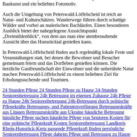
Baukunst und ein beliebtes Fotomotiv.
Auch die Umgebung von Peterswald-Löffelscheid ist reich an
Natur- und Kulturschätzen. Wanderwege führen durch schattige
Wälder und vorbei an malerischen Bachläufen. Einen besonderen
Ausblick bietet der nahegelegene Aussichtspunkt
„Dreimühlenblick“, von dem aus man eine atemberaubende
Aussicht über das Hunsrücktal genießen kann.
In Peterswald-Löffelscheid finden auch regelmäßig lokale Feste und
Veranstaltungen statt, bei denen die Bewohner und Besucher
gemeinsam feiern und das Dorfleben genießen können. Die
herzliche Gastfreundschaft der Einwohner und die unberührte Natur
machen Peterswald-Löffelscheid zu einem beliebten Ziel für
Erholungssuchende und Touristen.
24 Stunden Pflege
24 Stunden Pflege zu Hause
24-Stunden
Seniorenbetreuung
24h Betreuung im eigenen Zuhause
24h Pflege
zu Hause
24h Seniorenbetreuung
24h-Betreuung durch polnische
Pflegekräfte
Betreuungs- und Patientenverfügung
Betreuungskräfte
aus Litauen
Betreuungskräfte aus Ukraine
häusliche Betreuung
häusliche Pflege suchen
häusliche Pflege von Senioren
Kosten für
eine polnische Pflegekraft
Kosten Seniorenbetreuung
Landkreis
Rhein-Hunsrück-Kreis
passende Pflegekraft finden
persönliche
Seniorenbetreuung
Pflege daheim
Pflege und Betreuung zu Hause