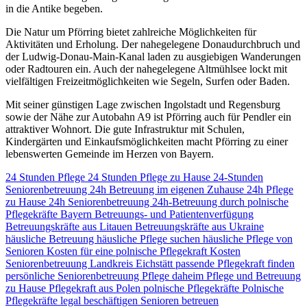
in die Antike begeben.
Die Natur um Pförring bietet zahlreiche Möglichkeiten für
Aktivitäten und Erholung. Der nahegelegene Donaudurchbruch und
der Ludwig-Donau-Main-Kanal laden zu ausgiebigen Wanderungen
oder Radtouren ein. Auch der nahegelegene Altmühlsee lockt mit
vielfältigen Freizeitmöglichkeiten wie Segeln, Surfen oder Baden.
Mit seiner günstigen Lage zwischen Ingolstadt und Regensburg
sowie der Nähe zur Autobahn A9 ist Pförring auch für Pendler ein
attraktiver Wohnort. Die gute Infrastruktur mit Schulen,
Kindergärten und Einkaufsmöglichkeiten macht Pförring zu einer
lebenswerten Gemeinde im Herzen von Bayern.
24 Stunden Pflege
24 Stunden Pflege zu Hause
24-Stunden
Seniorenbetreuung
24h Betreuung im eigenen Zuhause
24h Pflege
zu Hause
24h Seniorenbetreuung
24h-Betreuung durch polnische
Pflegekräfte
Bayern
Betreuungs- und Patientenverfügung
Betreuungskräfte aus Litauen
Betreuungskräfte aus Ukraine
häusliche Betreuung
häusliche Pflege suchen
häusliche Pflege von
Senioren
Kosten für eine polnische Pflegekraft
Kosten
Seniorenbetreuung
Landkreis Eichstätt
passende Pflegekraft finden
persönliche Seniorenbetreuung
Pflege daheim
Pflege und Betreuung
zu Hause
Pflegekraft aus Polen
polnische Pflegekräfte
Polnische
Pflegekräfte legal beschäftigen
Senioren betreuen