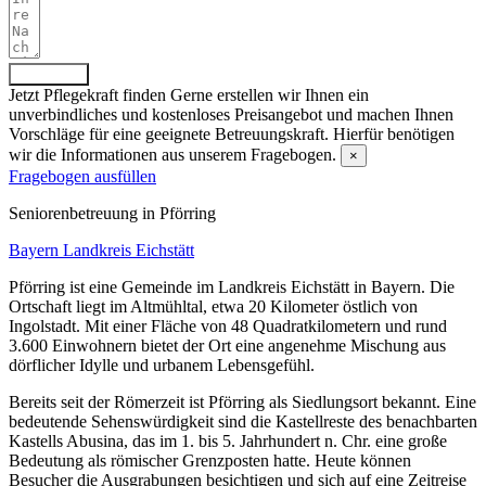
Absenden
Jetzt Pflegekraft finden
Gerne erstellen wir Ihnen ein
unverbindliches und kostenloses Preisangebot und machen Ihnen
Vorschläge für eine geeignete Betreuungskraft. Hierfür benötigen
wir die Informationen aus unserem Fragebogen.
×
Fragebogen ausfüllen
Senioren­betreuung in Pförring
Bayern
Landkreis Eichstätt
Pförring ist eine Gemeinde im Landkreis Eichstätt in Bayern. Die
Ortschaft liegt im Altmühltal, etwa 20 Kilometer östlich von
Ingolstadt. Mit einer Fläche von 48 Quadratkilometern und rund
3.600 Einwohnern bietet der Ort eine angenehme Mischung aus
dörflicher Idylle und urbanem Lebensgefühl.
Bereits seit der Römerzeit ist Pförring als Siedlungsort bekannt. Eine
bedeutende Sehenswürdigkeit sind die Kastellreste des benachbarten
Kastells Abusina, das im 1. bis 5. Jahrhundert n. Chr. eine große
Bedeutung als römischer Grenzposten hatte. Heute können
Besucher die Ausgrabungen besichtigen und sich auf eine Zeitreise