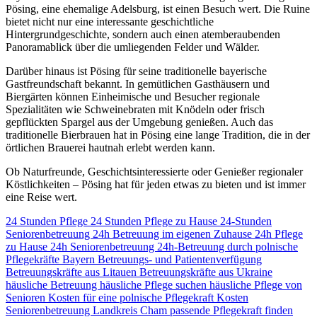
Pösing, eine ehemalige Adelsburg, ist einen Besuch wert. Die Ruine
bietet nicht nur eine interessante geschichtliche
Hintergrundgeschichte, sondern auch einen atemberaubenden
Panoramablick über die umliegenden Felder und Wälder.
Darüber hinaus ist Pösing für seine traditionelle bayerische
Gastfreundschaft bekannt. In gemütlichen Gasthäusern und
Biergärten können Einheimische und Besucher regionale
Spezialitäten wie Schweinebraten mit Knödeln oder frisch
gepflückten Spargel aus der Umgebung genießen. Auch das
traditionelle Bierbrauen hat in Pösing eine lange Tradition, die in der
örtlichen Brauerei hautnah erlebt werden kann.
Ob Naturfreunde, Geschichtsinteressierte oder Genießer regionaler
Köstlichkeiten – Pösing hat für jeden etwas zu bieten und ist immer
eine Reise wert.
24 Stunden Pflege
24 Stunden Pflege zu Hause
24-Stunden
Seniorenbetreuung
24h Betreuung im eigenen Zuhause
24h Pflege
zu Hause
24h Seniorenbetreuung
24h-Betreuung durch polnische
Pflegekräfte
Bayern
Betreuungs- und Patientenverfügung
Betreuungskräfte aus Litauen
Betreuungskräfte aus Ukraine
häusliche Betreuung
häusliche Pflege suchen
häusliche Pflege von
Senioren
Kosten für eine polnische Pflegekraft
Kosten
Seniorenbetreuung
Landkreis Cham
passende Pflegekraft finden