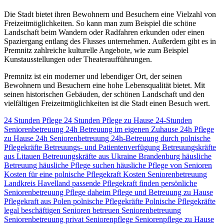
Die Stadt bietet ihren Bewohnern und Besuchern eine Vielzahl von
Freizeitmöglichkeiten. So kann man zum Beispiel die schöne
Landschaft beim Wandern oder Radfahren erkunden oder einen
Spaziergang entlang des Flusses unternehmen. Außerdem gibt es in
Premnitz zahlreiche kulturelle Angebote, wie zum Beispiel
Kunstausstellungen oder Theateraufführungen.
Premnitz ist ein moderner und lebendiger Ort, der seinen
Bewohnern und Besuchern eine hohe Lebensqualität bietet. Mit
seinen historischen Gebäuden, der schönen Landschaft und den
vielfältigen Freizeitmöglichkeiten ist die Stadt einen Besuch wert.
24 Stunden Pflege
24 Stunden Pflege zu Hause
24-Stunden
Seniorenbetreuung
24h Betreuung im eigenen Zuhause
24h Pflege
zu Hause
24h Seniorenbetreuung
24h-Betreuung durch polnische
Pflegekräfte
Betreuungs- und Patientenverfügung
Betreuungskräfte
aus Litauen
Betreuungskräfte aus Ukraine
Brandenburg
häusliche
Betreuung
häusliche Pflege suchen
häusliche Pflege von Senioren
Kosten für eine polnische Pflegekraft
Kosten Seniorenbetreuung
Landkreis Havelland
passende Pflegekraft finden
persönliche
Seniorenbetreuung
Pflege daheim
Pflege und Betreuung zu Hause
Pflegekraft aus Polen
polnische Pflegekräfte
Polnische Pflegekräfte
legal beschäftigen
Senioren betreuen
Seniorenbetreuung
Seniorenbetreuung privat
Seniorenpflege
Seniorenpflege zu Hause