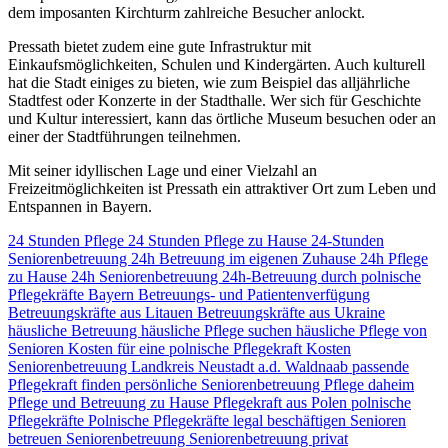
dem imposanten Kirchturm zahlreiche Besucher anlockt.
Pressath bietet zudem eine gute Infrastruktur mit
Einkaufsmöglichkeiten, Schulen und Kindergärten. Auch kulturell
hat die Stadt einiges zu bieten, wie zum Beispiel das alljährliche
Stadtfest oder Konzerte in der Stadthalle. Wer sich für Geschichte
und Kultur interessiert, kann das örtliche Museum besuchen oder an
einer der Stadtführungen teilnehmen.
Mit seiner idyllischen Lage und einer Vielzahl an
Freizeitmöglichkeiten ist Pressath ein attraktiver Ort zum Leben und
Entspannen in Bayern.
24 Stunden Pflege
24 Stunden Pflege zu Hause
24-Stunden
Seniorenbetreuung
24h Betreuung im eigenen Zuhause
24h Pflege
zu Hause
24h Seniorenbetreuung
24h-Betreuung durch polnische
Pflegekräfte
Bayern
Betreuungs- und Patientenverfügung
Betreuungskräfte aus Litauen
Betreuungskräfte aus Ukraine
häusliche Betreuung
häusliche Pflege suchen
häusliche Pflege von
Senioren
Kosten für eine polnische Pflegekraft
Kosten
Seniorenbetreuung
Landkreis Neustadt a.d. Waldnaab
passende
Pflegekraft finden
persönliche Seniorenbetreuung
Pflege daheim
Pflege und Betreuung zu Hause
Pflegekraft aus Polen
polnische
Pflegekräfte
Polnische Pflegekräfte legal beschäftigen
Senioren
betreuen
Seniorenbetreuung
Seniorenbetreuung privat