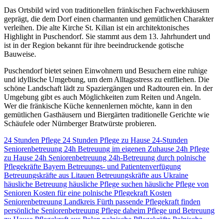
Das Ortsbild wird von traditionellen fränkischen Fachwerkhäusern
geprägt, die dem Dorf einen charmanten und gemütlichen Charakter
verleihen. Die alte Kirche St. Kilian ist ein architektonisches
Highlight in Puschendorf. Sie stammt aus dem 13. Jahrhundert und
ist in der Region bekannt für ihre beeindruckende gotische
Bauweise.
Puschendorf bietet seinen Einwohnern und Besuchern eine ruhige
und idyllische Umgebung, um dem Alltagsstress zu entfliehen. Die
schöne Landschaft lädt zu Spaziergängen und Radtouren ein. In der
Umgebung gibt es auch Möglichkeiten zum Reiten und Angeln.
Wer die fränkische Küche kennenlernen möchte, kann in den
gemütlichen Gasthäusern und Biergärten traditionelle Gerichte wie
Schäufele oder Nürnberger Bratwürste probieren.
24 Stunden Pflege
24 Stunden Pflege zu Hause
24-Stunden
Seniorenbetreuung
24h Betreuung im eigenen Zuhause
24h Pflege
zu Hause
24h Seniorenbetreuung
24h-Betreuung durch polnische
Pflegekräfte
Bayern
Betreuungs- und Patientenverfügung
Betreuungskräfte aus Litauen
Betreuungskräfte aus Ukraine
häusliche Betreuung
häusliche Pflege suchen
häusliche Pflege von
Senioren
Kosten für eine polnische Pflegekraft
Kosten
Seniorenbetreuung
Landkreis Fürth
passende Pflegekraft finden
persönliche Seniorenbetreuung
Pflege daheim
Pflege und Betreuung