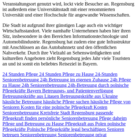
Veranstaltungsort genutzt wird, lockt viele Besucher an. Regensburg
ist außerdem eine Universitätsstadt mit einer renommierten
Universität und einer Hochschule für angewandte Wissenschaften.
Die Stadt ist aufgrund ihrer günstigen Lage auch ein wichtiger
Wirtschaftsstandort. Viele namhafte Unternehmen haben hier ihren
Sitz, insbesondere in den Bereichen Informationstechnologie und
Automobilindustrie. Regensburg hat zudem eine gute Infrastruktur
mit Anschlüssen an das Autobahnnetz und den öffentlichen
Nahverkehr. Durch ihre Vielzahl an Sehenswürdigkeiten und
kulturellen Angeboten zieht Regensburg jedes Jahr viele Touristen
an und ist somit ein beliebtes Reiseziel in Bayern.
24 Stunden Pflege
24 Stunden Pflege zu Hause
24-Stunden
Seniorenbetreuung
24h Betreuung im eigenen Zuhause
24h Pflege
zu Hause
24h Seniorenbetreuung
24h-Betreuung durch polnische
Pflegekräfte
Bayern
Betreuungs- und Patientenverfügung
Betreuungskräfte aus Litauen
Betreuungskräfte aus Ukraine
häusliche Betreuung
häusliche Pflege suchen
häusliche Pflege von
Senioren
Kosten für eine polnische Pflegekraft
Kosten
Seniorenbetreuung
Kreisfreie Stadt Regensburg
passende
Pflegekraft finden
persönliche Seniorenbetreuung
Pflege daheim
Pflege und Betreuung zu Hause
Pflegekraft aus Polen
polnische
Pflegekräfte
Polnische Pflegekräfte legal beschäftigen
Senioren
betreuen
Seniorenbetreuung
Seniorenbetreuung privat