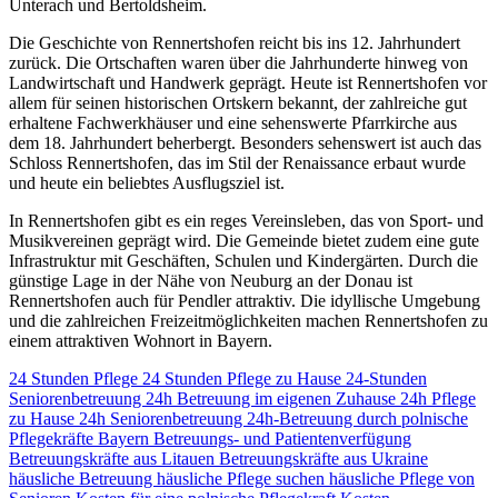
Unterach und Bertoldsheim.
Die Geschichte von Rennertshofen reicht bis ins 12. Jahrhundert
zurück. Die Ortschaften waren über die Jahrhunderte hinweg von
Landwirtschaft und Handwerk geprägt. Heute ist Rennertshofen vor
allem für seinen historischen Ortskern bekannt, der zahlreiche gut
erhaltene Fachwerkhäuser und eine sehenswerte Pfarrkirche aus
dem 18. Jahrhundert beherbergt. Besonders sehenswert ist auch das
Schloss Rennertshofen, das im Stil der Renaissance erbaut wurde
und heute ein beliebtes Ausflugsziel ist.
In Rennertshofen gibt es ein reges Vereinsleben, das von Sport- und
Musikvereinen geprägt wird. Die Gemeinde bietet zudem eine gute
Infrastruktur mit Geschäften, Schulen und Kindergärten. Durch die
günstige Lage in der Nähe von Neuburg an der Donau ist
Rennertshofen auch für Pendler attraktiv. Die idyllische Umgebung
und die zahlreichen Freizeitmöglichkeiten machen Rennertshofen zu
einem attraktiven Wohnort in Bayern.
24 Stunden Pflege
24 Stunden Pflege zu Hause
24-Stunden
Seniorenbetreuung
24h Betreuung im eigenen Zuhause
24h Pflege
zu Hause
24h Seniorenbetreuung
24h-Betreuung durch polnische
Pflegekräfte
Bayern
Betreuungs- und Patientenverfügung
Betreuungskräfte aus Litauen
Betreuungskräfte aus Ukraine
häusliche Betreuung
häusliche Pflege suchen
häusliche Pflege von