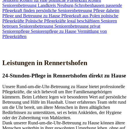
Senioren
Kosten für eine polnische Pflegekraft
Kosten
Seniorenbetreuung
Landkreis Neuburg-Schrobenhausen
passende
Pflegekraft finden
persönliche Seniorenbetreuung
Pflege daheim
Pflege und Betreuung zu Hause
Pflegekraft aus Polen
polnische
Pflegekräfte
Polnische Pflegekräfte legal beschäftigen
Senioren
betreuen
Seniorenbetreuung
Seniorenbetreuung privat
Seniorenpflege
Seniorenpflege zu Hause
Vermittlung von
Pflegekräften
Jetzt Kontakt aufnehmen
Leistungen in Rennertshofen
24-Stunden-Pflege in Rennertshofen direkt zu Hause
Unsere Rund-um-die-Uhr-Betreuung zu Hause bietet professionelle
Pflegekräfte, die sich liebevoll um Ihre Familienangehörigen
kümmern. Beim Lebherz legen wir besonderen Wert auf persönliche
Betreuung und Hilfe im Haushalt. Unser erfahrenes Team steht rund
um die Uhr bereit, um ältere Menschen in ihren alltäglichen
Bedürfnissen zu unterstützen, sei es beim Ankleiden, der Hygiene
oder der Zubereitung von Mahlzeiten.
Dank unserer Rund-um-die-Uhr-Betreuung zu Hause können ältere
Menschen weiterhin in ihrer gewohnten Umgebung leben, ohne auf