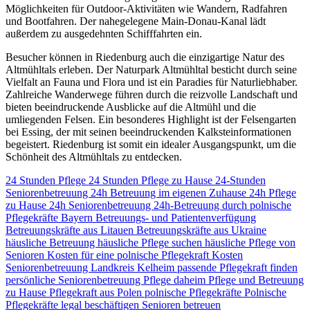
Möglichkeiten für Outdoor-Aktivitäten wie Wandern, Radfahren
und Bootfahren. Der nahegelegene Main-Donau-Kanal lädt
außerdem zu ausgedehnten Schifffahrten ein.
Besucher können in Riedenburg auch die einzigartige Natur des
Altmühltals erleben. Der Naturpark Altmühltal besticht durch seine
Vielfalt an Fauna und Flora und ist ein Paradies für Naturliebhaber.
Zahlreiche Wanderwege führen durch die reizvolle Landschaft und
bieten beeindruckende Ausblicke auf die Altmühl und die
umliegenden Felsen. Ein besonderes Highlight ist der Felsengarten
bei Essing, der mit seinen beeindruckenden Kalksteinformationen
begeistert. Riedenburg ist somit ein idealer Ausgangspunkt, um die
Schönheit des Altmühltals zu entdecken.
24 Stunden Pflege
24 Stunden Pflege zu Hause
24-Stunden
Seniorenbetreuung
24h Betreuung im eigenen Zuhause
24h Pflege
zu Hause
24h Seniorenbetreuung
24h-Betreuung durch polnische
Pflegekräfte
Bayern
Betreuungs- und Patientenverfügung
Betreuungskräfte aus Litauen
Betreuungskräfte aus Ukraine
häusliche Betreuung
häusliche Pflege suchen
häusliche Pflege von
Senioren
Kosten für eine polnische Pflegekraft
Kosten
Seniorenbetreuung
Landkreis Kelheim
passende Pflegekraft finden
persönliche Seniorenbetreuung
Pflege daheim
Pflege und Betreuung
zu Hause
Pflegekraft aus Polen
polnische Pflegekräfte
Polnische
Pflegekräfte legal beschäftigen
Senioren betreuen