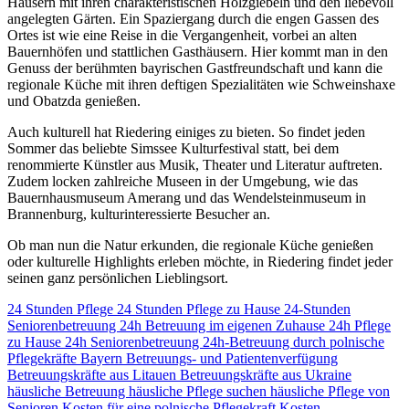
Häusern mit ihren charakteristischen Holzgiebeln und den liebevoll
angelegten Gärten. Ein Spaziergang durch die engen Gassen des
Ortes ist wie eine Reise in die Vergangenheit, vorbei an alten
Bauernhöfen und stattlichen Gasthäusern. Hier kommt man in den
Genuss der berühmten bayrischen Gastfreundschaft und kann die
regionale Küche mit ihren deftigen Spezialitäten wie Schweinshaxe
und Obatzda genießen.
Auch kulturell hat Riedering einiges zu bieten. So findet jeden
Sommer das beliebte Simssee Kulturfestival statt, bei dem
renommierte Künstler aus Musik, Theater und Literatur auftreten.
Zudem locken zahlreiche Museen in der Umgebung, wie das
Bauernhausmuseum Amerang und das Wendelsteinmuseum in
Brannenburg, kulturinteressierte Besucher an.
Ob man nun die Natur erkunden, die regionale Küche genießen
oder kulturelle Highlights erleben möchte, in Riedering findet jeder
seinen ganz persönlichen Lieblingsort.
24 Stunden Pflege
24 Stunden Pflege zu Hause
24-Stunden
Seniorenbetreuung
24h Betreuung im eigenen Zuhause
24h Pflege
zu Hause
24h Seniorenbetreuung
24h-Betreuung durch polnische
Pflegekräfte
Bayern
Betreuungs- und Patientenverfügung
Betreuungskräfte aus Litauen
Betreuungskräfte aus Ukraine
häusliche Betreuung
häusliche Pflege suchen
häusliche Pflege von
Senioren
Kosten für eine polnische Pflegekraft
Kosten