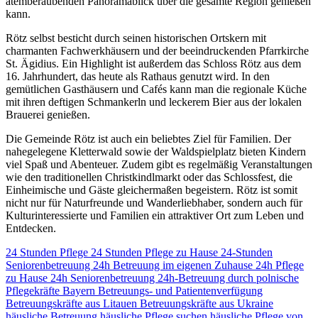
atemberaubenden Panoramablick über die gesamte Region genießen
kann.
Rötz selbst besticht durch seinen historischen Ortskern mit
charmanten Fachwerkhäusern und der beeindruckenden Pfarrkirche
St. Ägidius. Ein Highlight ist außerdem das Schloss Rötz aus dem
16. Jahrhundert, das heute als Rathaus genutzt wird. In den
gemütlichen Gasthäusern und Cafés kann man die regionale Küche
mit ihren deftigen Schmankerln und leckerem Bier aus der lokalen
Brauerei genießen.
Die Gemeinde Rötz ist auch ein beliebtes Ziel für Familien. Der
nahegelegene Kletterwald sowie der Waldspielplatz bieten Kindern
viel Spaß und Abenteuer. Zudem gibt es regelmäßig Veranstaltungen
wie den traditionellen Christkindlmarkt oder das Schlossfest, die
Einheimische und Gäste gleichermaßen begeistern. Rötz ist somit
nicht nur für Naturfreunde und Wanderliebhaber, sondern auch für
Kulturinteressierte und Familien ein attraktiver Ort zum Leben und
Entdecken.
24 Stunden Pflege
24 Stunden Pflege zu Hause
24-Stunden
Seniorenbetreuung
24h Betreuung im eigenen Zuhause
24h Pflege
zu Hause
24h Seniorenbetreuung
24h-Betreuung durch polnische
Pflegekräfte
Bayern
Betreuungs- und Patientenverfügung
Betreuungskräfte aus Litauen
Betreuungskräfte aus Ukraine
häusliche Betreuung
häusliche Pflege suchen
häusliche Pflege von