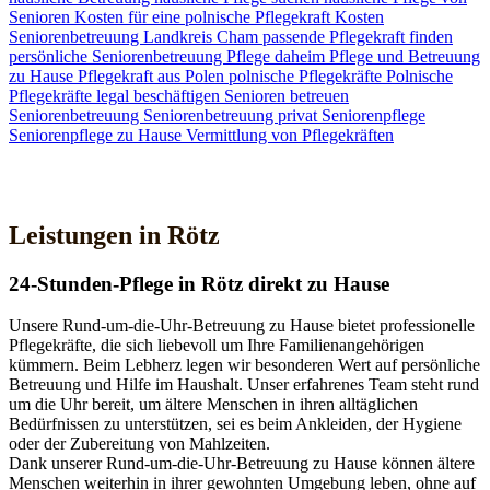
Senioren
Kosten für eine polnische Pflegekraft
Kosten
Seniorenbetreuung
Landkreis Cham
passende Pflegekraft finden
persönliche Seniorenbetreuung
Pflege daheim
Pflege und Betreuung
zu Hause
Pflegekraft aus Polen
polnische Pflegekräfte
Polnische
Pflegekräfte legal beschäftigen
Senioren betreuen
Seniorenbetreuung
Seniorenbetreuung privat
Seniorenpflege
Seniorenpflege zu Hause
Vermittlung von Pflegekräften
Jetzt Kontakt aufnehmen
Leistungen in Rötz
24-Stunden-Pflege in Rötz direkt zu Hause
Unsere Rund-um-die-Uhr-Betreuung zu Hause bietet professionelle
Pflegekräfte, die sich liebevoll um Ihre Familienangehörigen
kümmern. Beim Lebherz legen wir besonderen Wert auf persönliche
Betreuung und Hilfe im Haushalt. Unser erfahrenes Team steht rund
um die Uhr bereit, um ältere Menschen in ihren alltäglichen
Bedürfnissen zu unterstützen, sei es beim Ankleiden, der Hygiene
oder der Zubereitung von Mahlzeiten.
Dank unserer Rund-um-die-Uhr-Betreuung zu Hause können ältere
Menschen weiterhin in ihrer gewohnten Umgebung leben, ohne auf