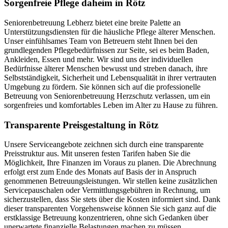
Sorgenfreie Pflege daheim in Rötz
Seniorenbetreuung Lebherz bietet eine breite Palette an
Unterstützungsdiensten für die häusliche Pflege älterer Menschen.
Unser einfühlsames Team von Betreuern steht Ihnen bei den
grundlegenden Pflegebedürfnissen zur Seite, sei es beim Baden,
Ankleiden, Essen und mehr. Wir sind uns der individuellen
Bedürfnisse älterer Menschen bewusst und streben danach, ihre
Selbstständigkeit, Sicherheit und Lebensqualität in ihrer vertrauten
Umgebung zu fördern. Sie können sich auf die professionelle
Betreuung von Seniorenbetreuung Herzschutz verlassen, um ein
sorgenfreies und komfortables Leben im Alter zu Hause zu führen.
Transparente Preisgestaltung in Rötz
Unsere Serviceangebote zeichnen sich durch eine transparente
Preisstruktur aus. Mit unseren festen Tarifen haben Sie die
Möglichkeit, Ihre Finanzen im Voraus zu planen. Die Abrechnung
erfolgt erst zum Ende des Monats auf Basis der in Anspruch
genommenen Betreuungsleistungen. Wir stellen keine zusätzlichen
Servicepauschalen oder Vermittlungsgebühren in Rechnung, um
sicherzustellen, dass Sie stets über die Kosten informiert sind. Dank
dieser transparenten Vorgehensweise können Sie sich ganz auf die
erstklassige Betreuung konzentrieren, ohne sich Gedanken über
unerwartete finanzielle Belastungen machen zu müssen.