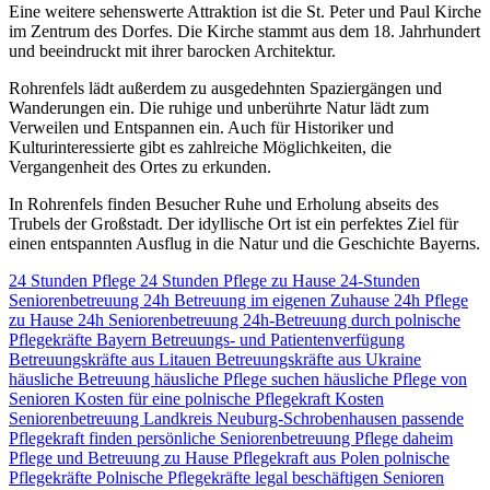
Eine weitere sehenswerte Attraktion ist die St. Peter und Paul Kirche
im Zentrum des Dorfes. Die Kirche stammt aus dem 18. Jahrhundert
und beeindruckt mit ihrer barocken Architektur.
Rohrenfels lädt außerdem zu ausgedehnten Spaziergängen und
Wanderungen ein. Die ruhige und unberührte Natur lädt zum
Verweilen und Entspannen ein. Auch für Historiker und
Kulturinteressierte gibt es zahlreiche Möglichkeiten, die
Vergangenheit des Ortes zu erkunden.
In Rohrenfels finden Besucher Ruhe und Erholung abseits des
Trubels der Großstadt. Der idyllische Ort ist ein perfektes Ziel für
einen entspannten Ausflug in die Natur und die Geschichte Bayerns.
24 Stunden Pflege
24 Stunden Pflege zu Hause
24-Stunden
Seniorenbetreuung
24h Betreuung im eigenen Zuhause
24h Pflege
zu Hause
24h Seniorenbetreuung
24h-Betreuung durch polnische
Pflegekräfte
Bayern
Betreuungs- und Patientenverfügung
Betreuungskräfte aus Litauen
Betreuungskräfte aus Ukraine
häusliche Betreuung
häusliche Pflege suchen
häusliche Pflege von
Senioren
Kosten für eine polnische Pflegekraft
Kosten
Seniorenbetreuung
Landkreis Neuburg-Schrobenhausen
passende
Pflegekraft finden
persönliche Seniorenbetreuung
Pflege daheim
Pflege und Betreuung zu Hause
Pflegekraft aus Polen
polnische
Pflegekräfte
Polnische Pflegekräfte legal beschäftigen
Senioren