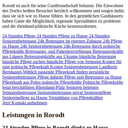
Rorodt ist auch für seine Gastfreundschaft bekannt. Die Einwohner
des Dorfes heißen Besucher herzlich willkommen und sorgen dafür,
dass sie sich wie zu Hause fühlen. In den gemütlichen Gasthäusern
haben Gäste die Möglichkeit, regionale Spezialitäten zu probieren
und die rheinland-pfälzische Küche kennenzulernen.
24 Stunden Pflege
24 Stunden Pflege zu Hause
24-Stunden
Seniorenbetreuung
24h Betreuung im eigenen Zuhause
24h Pflege
zu Hause
24h Seniorenbetreuung
24h-Betreuung durch polnische
Pflegekräfte
Betreuungs- und Patientenverfügung
Betreuungskräfte
aus Litauen
Betreuungskräfte aus Ukraine
häusliche Betreuung
häusliche Pflege suchen
häusliche Pflege von Senioren
Kosten für
eine polnische Pflegekraft
Kosten Seniorenbetreuung
Landkreis
Bernkastel-Wittlich
passende Pflegekraft finden
persönliche
Seniorenbetreuung
Pflege daheim
Pflege und Betreuung zu Hause
Pflegekraft aus Polen
polnische Pflegekräfte
Polnische Pflegekräfte
legal beschäftigen
Rheinland-Pfalz
Senioren betreuen
Seniorenbetreuung
Seniorenbetreuung privat
Seniorenpflege
Seniorenpflege zu Hause
Vermittlung von Pflegekräften
Jetzt Kontakt aufnehmen
Leistungen in Rorodt
24-Stunden-Pflege in Rorodt direkt zu Hause