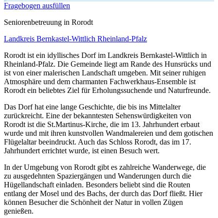
Fragebogen ausfüllen
Senioren­betreuung in Rorodt
Landkreis Bernkastel-Wittlich
Rheinland-Pfalz
Rorodt ist ein idyllisches Dorf im Landkreis Bernkastel-Wittlich in
Rheinland-Pfalz. Die Gemeinde liegt am Rande des Hunsrücks und
ist von einer malerischen Landschaft umgeben. Mit seiner ruhigen
Atmosphäre und dem charmanten Fachwerkhaus-Ensemble ist
Rorodt ein beliebtes Ziel für Erholungssuchende und Naturfreunde.
Das Dorf hat eine lange Geschichte, die bis ins Mittelalter
zurückreicht. Eine der bekanntesten Sehenswürdigkeiten von
Rorodt ist die St.Martinus-Kirche, die im 13. Jahrhundert erbaut
wurde und mit ihren kunstvollen Wandmalereien und dem gotischen
Flügelaltar beeindruckt. Auch das Schloss Rorodt, das im 17.
Jahrhundert errichtet wurde, ist einen Besuch wert.
In der Umgebung von Rorodt gibt es zahlreiche Wanderwege, die
zu ausgedehnten Spaziergängen und Wanderungen durch die
Hügellandschaft einladen. Besonders beliebt sind die Routen
entlang der Mosel und des Bachs, der durch das Dorf fließt. Hier
können Besucher die Schönheit der Natur in vollen Zügen
genießen.