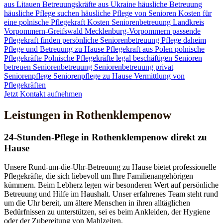
aus Litauen
Betreuungskräfte aus Ukraine
häusliche Betreuung
häusliche Pflege suchen
häusliche Pflege von Senioren
Kosten für
eine polnische Pflegekraft
Kosten Seniorenbetreuung
Landkreis
Vorpommern-Greifswald
Mecklenburg-Vorpommern
passende
Pflegekraft finden
persönliche Seniorenbetreuung
Pflege daheim
Pflege und Betreuung zu Hause
Pflegekraft aus Polen
polnische
Pflegekräfte
Polnische Pflegekräfte legal beschäftigen
Senioren
betreuen
Seniorenbetreuung
Seniorenbetreuung privat
Seniorenpflege
Seniorenpflege zu Hause
Vermittlung von
Pflegekräften
Jetzt Kontakt aufnehmen
Leistungen in Rothenklempenow
24-Stunden-Pflege in Rothenklempenow direkt zu
Hause
Unsere Rund-um-die-Uhr-Betreuung zu Hause bietet professionelle
Pflegekräfte, die sich liebevoll um Ihre Familienangehörigen
kümmern. Beim Lebherz legen wir besonderen Wert auf persönliche
Betreuung und Hilfe im Haushalt. Unser erfahrenes Team steht rund
um die Uhr bereit, um ältere Menschen in ihren alltäglichen
Bedürfnissen zu unterstützen, sei es beim Ankleiden, der Hygiene
oder der Zubereitung von Mahlzeiten.