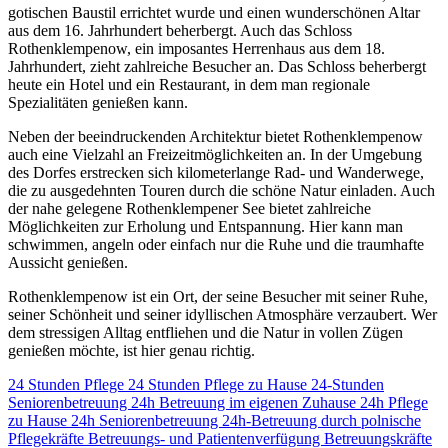
gotischen Baustil errichtet wurde und einen wunderschönen Altar
aus dem 16. Jahrhundert beherbergt. Auch das Schloss
Rothenklempenow, ein imposantes Herrenhaus aus dem 18.
Jahrhundert, zieht zahlreiche Besucher an. Das Schloss beherbergt
heute ein Hotel und ein Restaurant, in dem man regionale
Spezialitäten genießen kann.
Neben der beeindruckenden Architektur bietet Rothenklempenow
auch eine Vielzahl an Freizeitmöglichkeiten an. In der Umgebung
des Dorfes erstrecken sich kilometerlange Rad- und Wanderwege,
die zu ausgedehnten Touren durch die schöne Natur einladen. Auch
der nahe gelegene Rothenklempener See bietet zahlreiche
Möglichkeiten zur Erholung und Entspannung. Hier kann man
schwimmen, angeln oder einfach nur die Ruhe und die traumhafte
Aussicht genießen.
Rothenklempenow ist ein Ort, der seine Besucher mit seiner Ruhe,
seiner Schönheit und seiner idyllischen Atmosphäre verzaubert. Wer
dem stressigen Alltag entfliehen und die Natur in vollen Zügen
genießen möchte, ist hier genau richtig.
24 Stunden Pflege
24 Stunden Pflege zu Hause
24-Stunden
Seniorenbetreuung
24h Betreuung im eigenen Zuhause
24h Pflege
zu Hause
24h Seniorenbetreuung
24h-Betreuung durch polnische
Pflegekräfte
Betreuungs- und Patientenverfügung
Betreuungskräfte