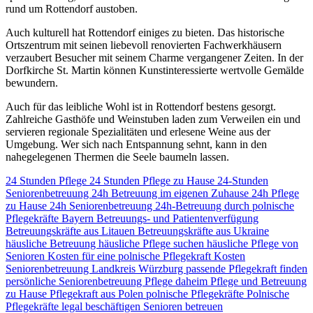
rund um Rottendorf austoben.
Auch kulturell hat Rottendorf einiges zu bieten. Das historische
Ortszentrum mit seinen liebevoll renovierten Fachwerkhäusern
verzaubert Besucher mit seinem Charme vergangener Zeiten. In der
Dorfkirche St. Martin können Kunstinteressierte wertvolle Gemälde
bewundern.
Auch für das leibliche Wohl ist in Rottendorf bestens gesorgt.
Zahlreiche Gasthöfe und Weinstuben laden zum Verweilen ein und
servieren regionale Spezialitäten und erlesene Weine aus der
Umgebung. Wer sich nach Entspannung sehnt, kann in den
nahegelegenen Thermen die Seele baumeln lassen.
24 Stunden Pflege
24 Stunden Pflege zu Hause
24-Stunden
Seniorenbetreuung
24h Betreuung im eigenen Zuhause
24h Pflege
zu Hause
24h Seniorenbetreuung
24h-Betreuung durch polnische
Pflegekräfte
Bayern
Betreuungs- und Patientenverfügung
Betreuungskräfte aus Litauen
Betreuungskräfte aus Ukraine
häusliche Betreuung
häusliche Pflege suchen
häusliche Pflege von
Senioren
Kosten für eine polnische Pflegekraft
Kosten
Seniorenbetreuung
Landkreis Würzburg
passende Pflegekraft finden
persönliche Seniorenbetreuung
Pflege daheim
Pflege und Betreuung
zu Hause
Pflegekraft aus Polen
polnische Pflegekräfte
Polnische
Pflegekräfte legal beschäftigen
Senioren betreuen