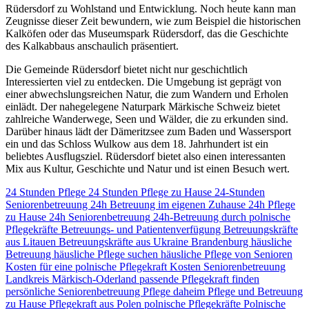
Rüdersdorf zu Wohlstand und Entwicklung. Noch heute kann man
Zeugnisse dieser Zeit bewundern, wie zum Beispiel die historischen
Kalköfen oder das Museumspark Rüdersdorf, das die Geschichte
des Kalkabbaus anschaulich präsentiert.
Die Gemeinde Rüdersdorf bietet nicht nur geschichtlich
Interessierten viel zu entdecken. Die Umgebung ist geprägt von
einer abwechslungsreichen Natur, die zum Wandern und Erholen
einlädt. Der nahegelegene Naturpark Märkische Schweiz bietet
zahlreiche Wanderwege, Seen und Wälder, die zu erkunden sind.
Darüber hinaus lädt der Dämeritzsee zum Baden und Wassersport
ein und das Schloss Wulkow aus dem 18. Jahrhundert ist ein
beliebtes Ausflugsziel. Rüdersdorf bietet also einen interessanten
Mix aus Kultur, Geschichte und Natur und ist einen Besuch wert.
24 Stunden Pflege
24 Stunden Pflege zu Hause
24-Stunden
Seniorenbetreuung
24h Betreuung im eigenen Zuhause
24h Pflege
zu Hause
24h Seniorenbetreuung
24h-Betreuung durch polnische
Pflegekräfte
Betreuungs- und Patientenverfügung
Betreuungskräfte
aus Litauen
Betreuungskräfte aus Ukraine
Brandenburg
häusliche
Betreuung
häusliche Pflege suchen
häusliche Pflege von Senioren
Kosten für eine polnische Pflegekraft
Kosten Seniorenbetreuung
Landkreis Märkisch-Oderland
passende Pflegekraft finden
persönliche Seniorenbetreuung
Pflege daheim
Pflege und Betreuung
zu Hause
Pflegekraft aus Polen
polnische Pflegekräfte
Polnische