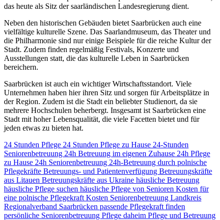
das heute als Sitz der saarländischen Landesregierung dient.
Neben den historischen Gebäuden bietet Saarbrücken auch eine
vielfältige kulturelle Szene. Das Saarlandmuseum, das Theater und
die Philharmonie sind nur einige Beispiele für die reiche Kultur der
Stadt. Zudem finden regelmäßig Festivals, Konzerte und
Ausstellungen statt, die das kulturelle Leben in Saarbrücken
bereichern.
Saarbrücken ist auch ein wichtiger Wirtschaftsstandort. Viele
Unternehmen haben hier ihren Sitz und sorgen für Arbeitsplätze in
der Region. Zudem ist die Stadt ein beliebter Studienort, da sie
mehrere Hochschulen beherbergt. Insgesamt ist Saarbrücken eine
Stadt mit hoher Lebensqualität, die viele Facetten bietet und für
jeden etwas zu bieten hat.
24 Stunden Pflege
24 Stunden Pflege zu Hause
24-Stunden
Seniorenbetreuung
24h Betreuung im eigenen Zuhause
24h Pflege
zu Hause
24h Seniorenbetreuung
24h-Betreuung durch polnische
Pflegekräfte
Betreuungs- und Patientenverfügung
Betreuungskräfte
aus Litauen
Betreuungskräfte aus Ukraine
häusliche Betreuung
häusliche Pflege suchen
häusliche Pflege von Senioren
Kosten für
eine polnische Pflegekraft
Kosten Seniorenbetreuung
Landkreis
Regionalverband Saarbrücken
passende Pflegekraft finden
persönliche Seniorenbetreuung
Pflege daheim
Pflege und Betreuung