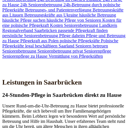
zu Hause
24h Seniorenbetreuung
24h-Betreuung durch polnische
Pflegekräfte
Betreuungs- und Patientenverfügung
Betreuungskräfte
aus Litauen
Betreuungskräfte aus Ukraine
häusliche Betreuung
häusliche Pflege suchen
häusliche Pflege von Senioren
Kosten für
eine polnische Pflegekraft
Kosten Seniorenbetreuung
Landkreis
Regionalverband Saarbrücken
passende Pflegekraft finden
persönliche Seniorenbetreuung
Pflege daheim
Pflege und Betreuung
zu Hause
Pflegekraft aus Polen
polnische Pflegekräfte
Polnische
Pflegekräfte legal beschäftigen
Saarland
Senioren betreuen
Seniorenbetreuung
Seniorenbetreuung privat
Seniorenpflege
Seniorenpflege zu Hause
Vermittlung von Pflegekräften
Jetzt Kontakt aufnehmen
Leistungen in Saarbrücken
24-Stunden-Pflege in Saarbrücken direkt zu Hause
Unsere Rund-um-die-Uhr-Betreuung zu Hause bietet professionelle
Pflegekräfte, die sich liebevoll um Ihre Familienangehörigen
kümmern. Beim Lebherz legen wir besonderen Wert auf persönliche
Betreuung und Hilfe im Haushalt. Unser erfahrenes Team steht rund
um die Uhr bereit, um ältere Menschen in ihren alltäglichen