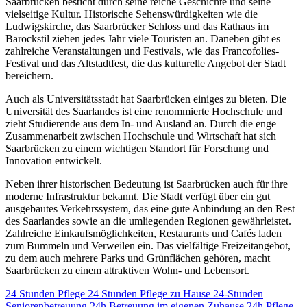
Saarbrücken besticht durch seine reiche Geschichte und seine
vielseitige Kultur. Historische Sehenswürdigkeiten wie die
Ludwigskirche, das Saarbrücker Schloss und das Rathaus im
Barockstil ziehen jedes Jahr viele Touristen an. Daneben gibt es
zahlreiche Veranstaltungen und Festivals, wie das Francofolies-
Festival und das Altstadtfest, die das kulturelle Angebot der Stadt
bereichern.
Auch als Universitätsstadt hat Saarbrücken einiges zu bieten. Die
Universität des Saarlandes ist eine renommierte Hochschule und
zieht Studierende aus dem In- und Ausland an. Durch die enge
Zusammenarbeit zwischen Hochschule und Wirtschaft hat sich
Saarbrücken zu einem wichtigen Standort für Forschung und
Innovation entwickelt.
Neben ihrer historischen Bedeutung ist Saarbrücken auch für ihre
moderne Infrastruktur bekannt. Die Stadt verfügt über ein gut
ausgebautes Verkehrssystem, das eine gute Anbindung an den Rest
des Saarlandes sowie an die umliegenden Regionen gewährleistet.
Zahlreiche Einkaufsmöglichkeiten, Restaurants und Cafés laden
zum Bummeln und Verweilen ein. Das vielfältige Freizeitangebot,
zu dem auch mehrere Parks und Grünflächen gehören, macht
Saarbrücken zu einem attraktiven Wohn- und Lebensort.
24 Stunden Pflege
24 Stunden Pflege zu Hause
24-Stunden
Seniorenbetreuung
24h Betreuung im eigenen Zuhause
24h Pflege