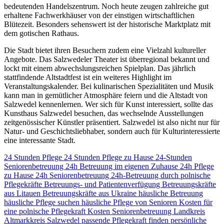
bedeutenden Handelszentrum. Noch heute zeugen zahlreiche gut
erhaltene Fachwerkhäuser von der einstigen wirtschaftlichen
Blütezeit. Besonders sehenswert ist der historische Marktplatz mit
dem gotischen Rathaus.
Die Stadt bietet ihren Besuchern zudem eine Vielzahl kultureller
Angebote. Das Salzwedeler Theater ist überregional bekannt und
lockt mit einem abwechslungsreichen Spielplan. Das jährlich
stattfindende Altstadtfest ist ein weiteres Highlight im
Veranstaltungskalender. Bei kulinarischen Spezialitäten und Musik
kann man in gemütlicher Atmosphäre feiern und die Altstadt von
Salzwedel kennenlernen. Wer sich für Kunst interessiert, sollte das
Kunsthaus Salzwedel besuchen, das wechselnde Ausstellungen
zeitgenössischer Künstler präsentiert. Salzwedel ist also nicht nur für
Natur- und Geschichtsliebhaber, sondern auch für Kulturinteressierte
eine interessante Stadt.
24 Stunden Pflege
24 Stunden Pflege zu Hause
24-Stunden
Seniorenbetreuung
24h Betreuung im eigenen Zuhause
24h Pflege
zu Hause
24h Seniorenbetreuung
24h-Betreuung durch polnische
Pflegekräfte
Betreuungs- und Patientenverfügung
Betreuungskräfte
aus Litauen
Betreuungskräfte aus Ukraine
häusliche Betreuung
häusliche Pflege suchen
häusliche Pflege von Senioren
Kosten für
eine polnische Pflegekraft
Kosten Seniorenbetreuung
Landkreis
Altmarkkreis Salzwedel
passende Pflegekraft finden
persönliche