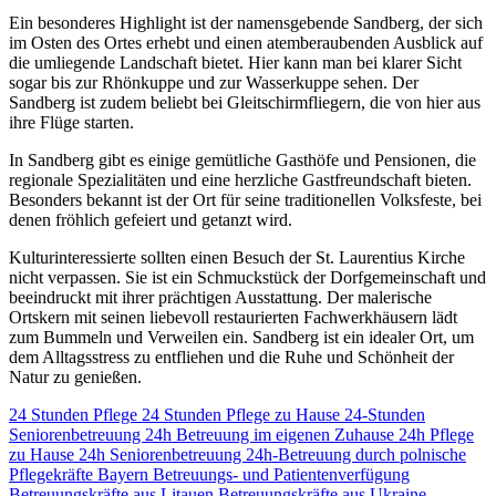
Ein besonderes Highlight ist der namensgebende Sandberg, der sich
im Osten des Ortes erhebt und einen atemberaubenden Ausblick auf
die umliegende Landschaft bietet. Hier kann man bei klarer Sicht
sogar bis zur Rhönkuppe und zur Wasserkuppe sehen. Der
Sandberg ist zudem beliebt bei Gleitschirmfliegern, die von hier aus
ihre Flüge starten.
In Sandberg gibt es einige gemütliche Gasthöfe und Pensionen, die
regionale Spezialitäten und eine herzliche Gastfreundschaft bieten.
Besonders bekannt ist der Ort für seine traditionellen Volksfeste, bei
denen fröhlich gefeiert und getanzt wird.
Kulturinteressierte sollten einen Besuch der St. Laurentius Kirche
nicht verpassen. Sie ist ein Schmuckstück der Dorfgemeinschaft und
beeindruckt mit ihrer prächtigen Ausstattung. Der malerische
Ortskern mit seinen liebevoll restaurierten Fachwerkhäusern lädt
zum Bummeln und Verweilen ein. Sandberg ist ein idealer Ort, um
dem Alltagsstress zu entfliehen und die Ruhe und Schönheit der
Natur zu genießen.
24 Stunden Pflege
24 Stunden Pflege zu Hause
24-Stunden
Seniorenbetreuung
24h Betreuung im eigenen Zuhause
24h Pflege
zu Hause
24h Seniorenbetreuung
24h-Betreuung durch polnische
Pflegekräfte
Bayern
Betreuungs- und Patientenverfügung
Betreuungskräfte aus Litauen
Betreuungskräfte aus Ukraine