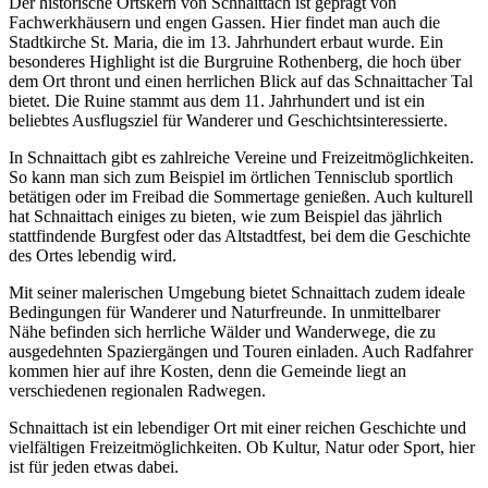
Der historische Ortskern von Schnaittach ist geprägt von
Fachwerkhäusern und engen Gassen. Hier findet man auch die
Stadtkirche St. Maria, die im 13. Jahrhundert erbaut wurde. Ein
besonderes Highlight ist die Burgruine Rothenberg, die hoch über
dem Ort thront und einen herrlichen Blick auf das Schnaittacher Tal
bietet. Die Ruine stammt aus dem 11. Jahrhundert und ist ein
beliebtes Ausflugsziel für Wanderer und Geschichtsinteressierte.
In Schnaittach gibt es zahlreiche Vereine und Freizeitmöglichkeiten.
So kann man sich zum Beispiel im örtlichen Tennisclub sportlich
betätigen oder im Freibad die Sommertage genießen. Auch kulturell
hat Schnaittach einiges zu bieten, wie zum Beispiel das jährlich
stattfindende Burgfest oder das Altstadtfest, bei dem die Geschichte
des Ortes lebendig wird.
Mit seiner malerischen Umgebung bietet Schnaittach zudem ideale
Bedingungen für Wanderer und Naturfreunde. In unmittelbarer
Nähe befinden sich herrliche Wälder und Wanderwege, die zu
ausgedehnten Spaziergängen und Touren einladen. Auch Radfahrer
kommen hier auf ihre Kosten, denn die Gemeinde liegt an
verschiedenen regionalen Radwegen.
Schnaittach ist ein lebendiger Ort mit einer reichen Geschichte und
vielfältigen Freizeitmöglichkeiten. Ob Kultur, Natur oder Sport, hier
ist für jeden etwas dabei.