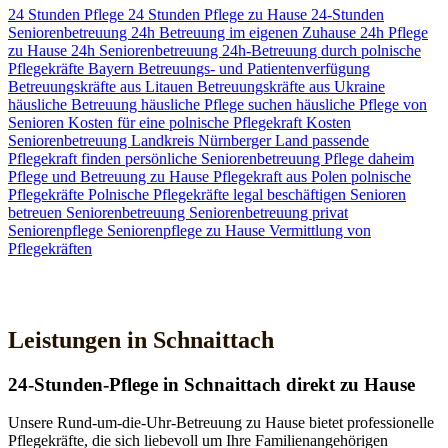
24 Stunden Pflege
24 Stunden Pflege zu Hause
24-Stunden
Seniorenbetreuung
24h Betreuung im eigenen Zuhause
24h Pflege
zu Hause
24h Seniorenbetreuung
24h-Betreuung durch polnische
Pflegekräfte
Bayern
Betreuungs- und Patientenverfügung
Betreuungskräfte aus Litauen
Betreuungskräfte aus Ukraine
häusliche Betreuung
häusliche Pflege suchen
häusliche Pflege von
Senioren
Kosten für eine polnische Pflegekraft
Kosten
Seniorenbetreuung
Landkreis Nürnberger Land
passende
Pflegekraft finden
persönliche Seniorenbetreuung
Pflege daheim
Pflege und Betreuung zu Hause
Pflegekraft aus Polen
polnische
Pflegekräfte
Polnische Pflegekräfte legal beschäftigen
Senioren
betreuen
Seniorenbetreuung
Seniorenbetreuung privat
Seniorenpflege
Seniorenpflege zu Hause
Vermittlung von
Pflegekräften
Jetzt Kontakt aufnehmen
Leistungen in Schnaittach
24-Stunden-Pflege in Schnaittach direkt zu Hause
Unsere Rund-um-die-Uhr-Betreuung zu Hause bietet professionelle
Pflegekräfte, die sich liebevoll um Ihre Familienangehörigen