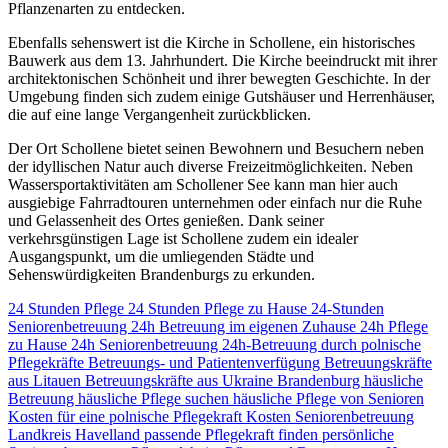
Pflanzenarten zu entdecken.
Ebenfalls sehenswert ist die Kirche in Schollene, ein historisches
Bauwerk aus dem 13. Jahrhundert. Die Kirche beeindruckt mit ihrer
architektonischen Schönheit und ihrer bewegten Geschichte. In der
Umgebung finden sich zudem einige Gutshäuser und Herrenhäuser,
die auf eine lange Vergangenheit zurückblicken.
Der Ort Schollene bietet seinen Bewohnern und Besuchern neben
der idyllischen Natur auch diverse Freizeitmöglichkeiten. Neben
Wassersportaktivitäten am Schollener See kann man hier auch
ausgiebige Fahrradtouren unternehmen oder einfach nur die Ruhe
und Gelassenheit des Ortes genießen. Dank seiner
verkehrsgünstigen Lage ist Schollene zudem ein idealer
Ausgangspunkt, um die umliegenden Städte und
Sehenswürdigkeiten Brandenburgs zu erkunden.
24 Stunden Pflege
24 Stunden Pflege zu Hause
24-Stunden
Seniorenbetreuung
24h Betreuung im eigenen Zuhause
24h Pflege
zu Hause
24h Seniorenbetreuung
24h-Betreuung durch polnische
Pflegekräfte
Betreuungs- und Patientenverfügung
Betreuungskräfte
aus Litauen
Betreuungskräfte aus Ukraine
Brandenburg
häusliche
Betreuung
häusliche Pflege suchen
häusliche Pflege von Senioren
Kosten für eine polnische Pflegekraft
Kosten Seniorenbetreuung
Landkreis Havelland
passende Pflegekraft finden
persönliche